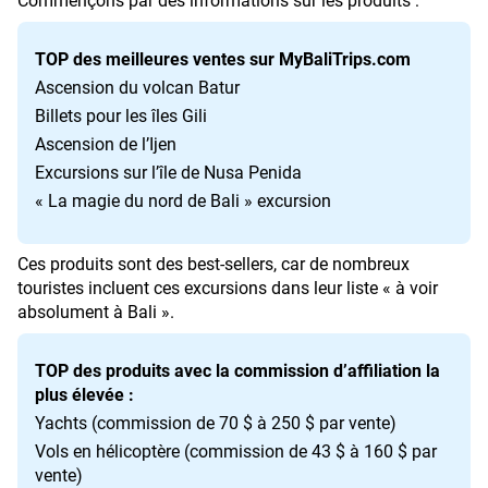
Commençons par des informations sur les produits :
Coopération
avec
TOP des meilleures ventes sur MyBaliTrips.com
les
Ascension du volcan Batur
agences
Billets pour les îles Gili
de
Ascension de l’Ijen
voyage
Excursions sur l’île de Nusa Penida
Conditions
« La magie du nord de Bali »
excursion
générales
Ces produits sont des best-sellers, car de nombreux
touristes incluent ces excursions dans leur liste « à voir
absolument à Bali ».
TOP des produits avec la commission d’affiliation la
plus élevée :
Yachts
(commission de 70 $ à 250 $ par vente)
Vols en hélicoptère
(commission de 43 $ à 160 $ par
vente)