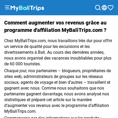
Excursions
Comment augmenter vos revenus grâce au
&
programme d'affiliation MyBaliTrips.com ?
activités
Forfaits
Chez MyBaliTrips.com, nous travaillons très dur pour offrir
un service de qualité pour les excursions et les
Blog
divertissements à Bali. Au cours des dernières années,
À
nous avons organisé des vacances inoubliables pour plus
propos
de 60 000 touristes.
de
Chaque jour, nos partenaires – blogueurs, propriétaires de
sites web, administrateurs de groupes sur les réseaux
nous
sociaux, agents de voyage et bien d’autres – travaillent et
Moyens
gagnent avec nous. Comme nous souhaitons que nos
de
partenaires gagnent davantage, nous avons analysé nos
paiement
statistiques et préparé cet article sur la manière
d’augmenter vos revenus avec le programme d’affiliation
Programme
MyBaliTrips.com.
d'affiliation