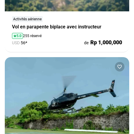
Activités aérienne
Vol en parapente biplace avec instructeur
5.0
255 réservé
Rp 1,000,000
USD
56*
de
Restez prudent dans les vagues de Bali
Des règles simples pour que vos moments à la plage à
Bali soient sûrs et agréables
Aller