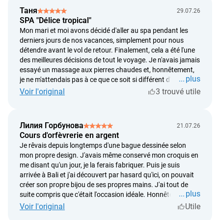
Таня
29.07.26
SPA "Délice tropical"
Mon mari et moi avons décidé d'aller au spa pendant les
derniers jours de nos vacances, simplement pour nous
détendre avant le vol de retour. Finalement, cela a été l'une
des meilleures décisions de tout le voyage. Je n'avais jamais
essayé un massage aux pierres chaudes et, honnêtement,
plus
je ne m'attendais pas à ce que ce soit si différent d'un
massage classique. C'était incroyablement agréable, et tout
Voir l'original
3 trouvé utile
mon corps s'est détendu dès les premières minutes. J'ai
particulièrement aimé le fait que tout se déroule sans
aucune précipitation. La séance a commencé par un bain
Лилия Горбунова
21.07.26
de pieds relaxant, puis un long massage, avant de se
Cours d'orfèvrerie en argent
terminer avec un délicieux thé au gingembre et des fruits
Je rêvais depuis longtemps d'une bague dessinée selon
tropicaux frais. Après le soin, j'avais l'impression d'avoir
mon propre design. J'avais même conservé mon croquis en
dormi douze heures. Si vous hésitez encore, je vous le
me disant qu'un jour, je la ferais fabriquer. Puis je suis
recommande sans aucune hésitation. Pour moi, ce furent
arrivée à Bali et j'ai découvert par hasard qu'ici, on pouvait
deux heures de détente absolue, et je me suis sentie
créer son propre bijou de ses propres mains. J'ai tout de
complètement ressourcée en sortant.
plus
suite compris que c'était l'occasion idéale. Honnêtement, ce
n'était pas si simple, car j'ai choisi de réaliser ma bague à
Voir l'original
Utile
partir de mon propre dessin plutôt que d'utiliser un modèle