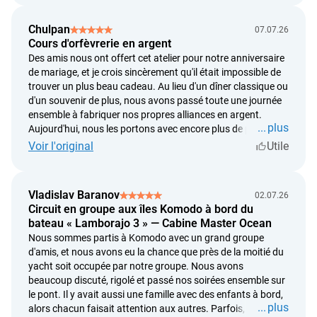
existant. Heureusement, les artisans ont été formidables.
Ils m'ont accompagnée à chaque étape, m'ont donné de
Chulpan
07.07.26
précieux conseils et ont toujours été là pour m'aider avec
Cours d'orfèvrerie en argent
beaucoup de patience. Au final, la bague n'est pas
Des amis nous ont offert cet atelier pour notre anniversaire
exactement comme je l'avais imaginée, mais je crois que
de mariage, et je crois sincèrement qu'il était impossible de
c'est encore mieux ainsi. Aujourd'hui, chaque fois que je la
trouver un plus beau cadeau. Au lieu d'un dîner classique ou
regarde, je sais exactement où j'ai appuyé un peu trop fort,
d'un souvenir de plus, nous avons passé toute une journée
où j'ai donné un coup de marteau un peu de travers et d'où
ensemble à fabriquer nos propres alliances en argent.
viennent ces toutes petites imperfections. C'est justement
plus
Aujourd'hui, nous les portons avec encore plus de plaisir, car
ce qui la rend si précieuse à mes yeux. Ce n'est pas
nous savons tout ce que nous y avons mis de nous-mêmes.
Voir l'original
Utile
seulement un bijou, c'est une création que j'ai réellement
L'atelier se déroule dans le village de Celuk, tout près d'Ubud.
fabriquée moi-même. Je ne pense pas qu'une bague
Ensuite, nous sommes allés nous promener à Ubud, nous
achetée en boutique puisse un jour avoir autant de valeur
avons dîné dans un très beau restaurant et, au final, nous
pour moi.
Vladislav Baranov
02.07.26
avons passé une journée incroyablement romantique.
Circuit en groupe aux îles Komodo à bord du
C'était un vrai bonheur de ne pas simplement passer du
bateau « Lamborajo 3 » — Cabine Master Ocean
temps ensemble, mais de créer quelque chose de nos
Nous sommes partis à Komodo avec un grand groupe
propres mains. Si vous cherchez une activité originale à
d'amis, et nous avons eu la chance que près de la moitié du
faire à deux ou un cadeau vraiment inoubliable pour une
yacht soit occupée par notre groupe. Nous avons
personne que vous aimez, c'est tout simplement le choix
beaucoup discuté, rigolé et passé nos soirées ensemble sur
idéal.
le pont. Il y avait aussi une famille avec des enfants à bord,
plus
alors chacun faisait attention aux autres. Parfois, nous