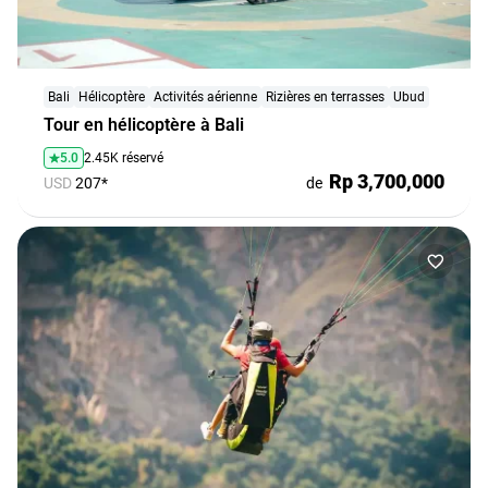
Coopération
avec
les
Bali
Hélicoptère
Activités aérienne
Rizières en terrasses
Ubud
agences
Tour en hélicoptère à Bali
de
5.0
2.45K réservé
voyage
Rp 3,700,000
USD
207*
de
Conditions
générales