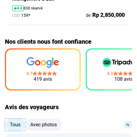
4.4
838 réservé
Rp 2,850,000
USD
159*
de
Nos clients nous font confiance
4.7
4.2
419 avis
108 avis
Avis des voyageurs
Tous
Avec photos