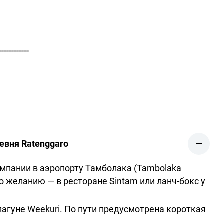
ревня Ratenggaro
омпании в аэропорту Тамболака (Tambolaka
по желанию — в ресторане Sintam или ланч-бокс у
лагуне Weekuri. По пути предусмотрена короткая