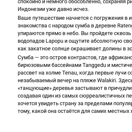
спокойно и немного обособленно, сохраняя р
Индонезии уже давно исчез.
Ваше путешествие начнется с погружения в 
знакомства с народом сумба в деревне Rate
упираются прямо в небо. Вы пройдете сквоз
водопадов Lapopu и ощутите абсолютную своб
как закатное солнце окрашивает долины в з
Сумба — это остров контрастов, где африка
бирюзовыми бассейнами Tanggedu и мистиче
рассвет на холме Tenau, когда первые лучи 
незабываемый вечер на пляже Walakiri. Здес
«танцующие» деревья застывают в причудлив
создавая один из самых сюрреалистичных пей
хочется увидеть страну за пределами попул
тому, какой она остаётся для самих местных 