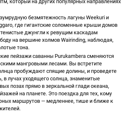
итм, который на других популярных направлениях
изумрудную безмятежность лагуны Weekuri и
nggaro, где гигантские соломенные крыши домов
ь тенистые джунгли к ревущим каскадам
оду на вершине холмов Wairinding, наблюдая,
олотые тона.
нские пейзажи саванны Purukambera сменяются
скими мангровыми лесами. Вы встретите
солнца пробуждают спящие долины, и проведете
ь, в лучах уходящего солнца, знаменитые
ых позах прямо в зеркальной глади океана,
зажей на планете. Это поездка для тех, кому
ярных маршрутов — медленнее, тише и ближе к
жителей.