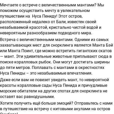
о
Мечтаете о встрече с величественными мантами? Мы
предоставлении
поможем осуществить мечту в увлекательном
путешествии на Нуса Пениду! Этот остров,
услуг
расположенный недалеко от Бали, известен своей
незабываемой красотой, кристально чистой водой и
невероятным разнообразием подводного мира.
Встреча с величественными мантами. Одними из самых
захватывающих мест для снорклинга является Манта Бэй
или Манта Поинт, где можно встретить гигантских скатов
— мант. Эти удивительные животные приплывают сюда в
поиске коралловых рыбок. Они могут достигать ширины
до пяти метров. Поплавать с мантами в окрестностях
Нуса Пениды – это незабываемые впечатления.
Даже если вам не повезет увидеть мант, то невероятной
красоты коралловые сады Нуса Пенида и причудливые
морские обитатели на других спотах для снорклинга не
оставят вас равнодушными.
Хотите получить ещё больше эмоций? Отправьтесь с нами
в путешествие на встречу с китовыми акулами на остров