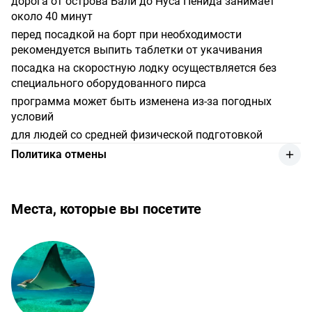
дорога от острова Бали до Нуса Пенида занимает
около 40 минут
перед посадкой на борт при необходимости
рекомендуется выпить таблетки от укачивания
посадка на скоростную лодку осуществляется без
специального оборудованного пирса
программа может быть изменена из-за погодных
условий
для людей со средней физической подготовкой
Политика отмены
возврат денежных средств за услугу производится с
удержанием 10% от суммы оплаты в случае, если
отмена сделана клиентом не менее чем за 24 часа до
Места, которые вы посетите
начала мероприятия.
возврат денежных средств осуществляется по курсу
обмена валют, установленному банком Индонезии на
день оплаты.
полный возврат денежных средств производится в
случае невозможности со стороны компании-