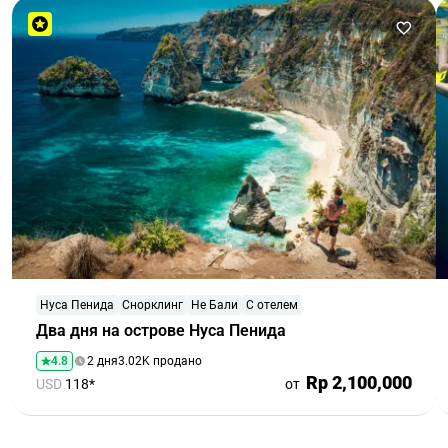
Нуса Пенида
Снорклинг
Не Бали
С отелем
Два дня на острове Нуса Пенида
4.8
2 дня
3.02K продано
Rp 2,100,000
USD
118*
от