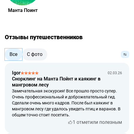
поставщика оказать услугу в полной мере.
Манта Поинт
срок рассмотрения возврата денежных средств – до 5
календарных дней от даты обращения.
срок возврата денежных средств – до 14
календарных дней от даты обращения.
Отзывы путешественников
Все
С фото
Igor
02.03.26
Cнорклинг на Манта Пойнт и каякинг в
мангровом лесу
Замечательная экскурсия! Все прошло просто супер.
Очень профессиональный и доброжелательный гид.
Сделали очень много кадров. После был каякинг в
мангровом лесу где удалось увидеть птиц и варанов. В
общем точно стоит посетить.
1 отметили полезным