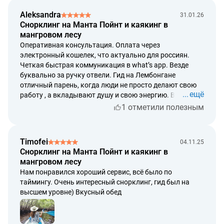
Aleksandra
31.01.26
Cнорклинг на Манта Пойнт и каякинг в
мангровом лесу
Оперативная консультация. Оплата через
электронный кошелек, что актуально для россиян.
Четкая быстрая коммуникация в what’s app. Везде
буквально за ручку отвели. Гид на Лембонгане
отличный парень, когда люди не просто делают свою
ещё
работу , а вкладывают душу и свою энергию. Видели
мант, очень красивый коралловый риф. Получили от
1 отметили полезным
гида много фото\‍видео. Спасибо, в следующий раз
обратимся и могу рекомендовать.
Timofei
04.11.25
Cнорклинг на Манта Пойнт и каякинг в
мангровом лесу
Нам понравился хороший сервис, всё было по
таймингу. Очень интересный снорклинг, гид был на
высшем уровне) Вкусный обед