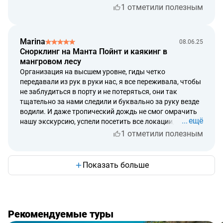
1 отметили полезным
Marina
08.06.25
Cнорклинг на Манта Пойнт и каякинг в
мангровом лесу
Организация на высшем уровне, гиды четко
передавали из рук в руки нас, я все переживала, чтобы
не заблудиться в порту и не потеряться, они так
тщательно за нами следили и буквально за руку везде
водили. И даже тропический дождь не смог омрачить
ещё
нашу экскурсию, успели посетить все локации,
накормили вкусным обедом и сопроводили на лодку
1 отметили полезным
обратно и отвезли отель. Это мастерство на высшем
уровне!
Показать больше
Рекомендуемые туры