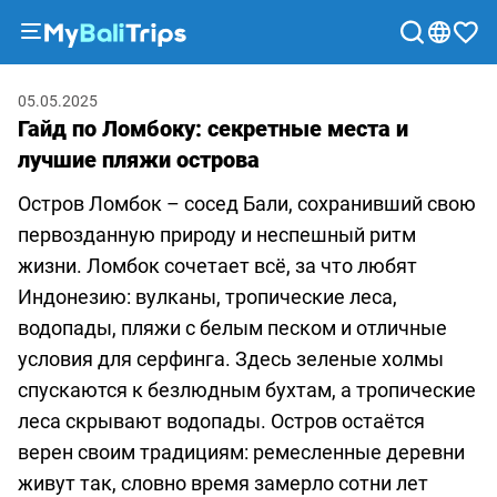
Туры
05.05.2025
и
Гайд по Ломбоку: секретные места и
экскурсии
лучшие пляжи острова
Блог
Остров Ломбок – сосед Бали, сохранивший свою
О
первозданную природу и неспешный ритм
нас
жизни. Ломбок сочетает всё, за что любят
Способы
Индонезию: вулканы, тропические леса,
оплаты
водопады, пляжи с белым песком и отличные
Партнерская
условия для серфинга. Здесь зеленые холмы
программа
спускаются к безлюдным бухтам, а тропические
Сотрудничество
леса скрывают водопады. Остров остаётся
с
верен своим традициям: ремесленные деревни
турагентствами
живут так, словно время замерло сотни лет
Соглашение