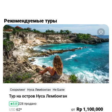
Рекомендуемые туры
Снорклинг
Нуса Лембонган
Не Бали
Тур на остров Нуса Лембонган
5.0
228 продано
Rp 1,100,000
USD
62*
от