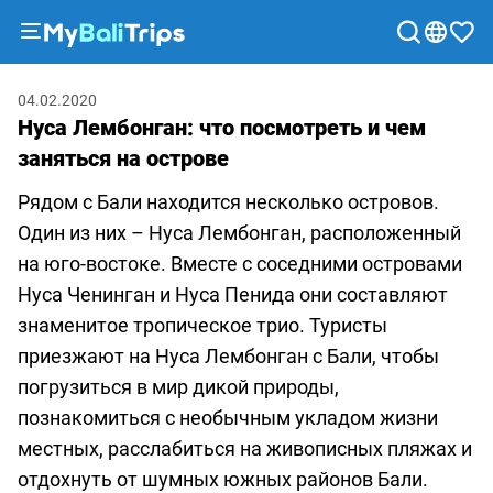
Туры
04.02.2020
и
Нуса Лембонган: что посмотреть и чем
экскурсии
заняться на острове
Блог
Рядом с Бали находится несколько островов.
О
Один из них – Нуса Лембонган, расположенный
нас
на юго-востоке. Вместе с соседними островами
Способы
Нуса Ченинган и Нуса Пенида они составляют
оплаты
знаменитое тропическое трио. Туристы
Партнерская
приезжают на
Нуса Лембонган с Бали
, чтобы
программа
погрузиться в мир дикой природы,
Сотрудничество
познакомиться с необычным укладом жизни
с
местных, расслабиться на живописных пляжах и
турагентствами
отдохнуть от шумных южных районов Бали.
Соглашение