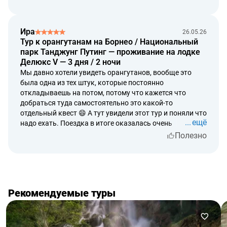
орангутанами. Очень странное чувство, когда
смотришь на них и понимаешь насколько они вообще
на нас похожи. И сам Борнео, конечно, очень
Ира
26.05.26
впечатлил. Плывешь по реке, кругом джунгли,
Тур к орангутанам на Борнео / Национальный
никакого шума, вообще другой мир. В какой-то момент
парк Танджунг Путинг — проживание на лодке
поймал себя на мысли что вот ради таких поездок мы
Делюкс V — 3 дня / 2 ночи
вообще и любим путешествовать. Очень правильный
Мы давно хотели увидеть орангутанов, вообще это
получился опыт для всей семьи.
была одна из тех штук, которые постоянно
откладываешь на потом, потому что кажется что
добраться туда самостоятельно это какой-то
отдельный квест 😄 А тут увидели этот тур и поняли что
ещё
надо ехать. Поездка в итоге оказалась очень
необычная. Сам Борнео вообще ощущается как какой-
Полезно
то совсем другой мир. Плывешь на лодке через
джунгли, вокруг тишина, иногда только обезьяны где-
то скачут по деревьям. А когда увидели орангутанов
вживую, почему-то вообще не верилось что вот они
прямо перед тобой, не в зоопарке, не где-то за стеклом,
Рекомендуемые туры
а просто живут своей жизнью. Очень крутой опыт. Из
тех поездок, после которых еще долго сидишь и
думаешь, блин, как вообще огромный и удивительный
наш мир.