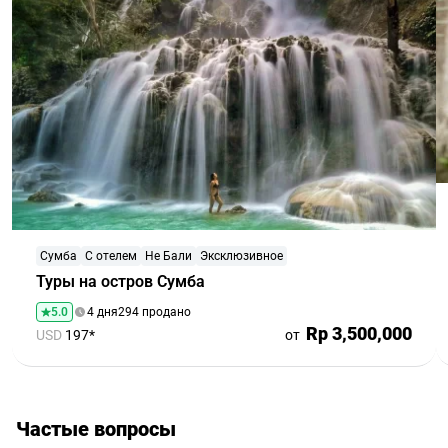
Сумба
С отелем
Не Бали
Эксклюзивное
Туры на остров Сумба
5.0
4 дня
294 продано
Rp 3,500,000
USD
197*
от
Частые вопросы