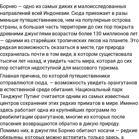
о
Борнео — одно из самых диких и малоисследованных
предоставлении
направлений всей Индонезии. Сюда приезжает в разы
меньше путешественников, чем на популярные острова
услуг
страны, а большая часть территории до сих пор покрыта
древними джунглями возрастом более 130 миллионов лет
— одними из старейших тропических лесов на планете. Это
редкая возможность оказаться в месте, где природа
сохранилась почти в том виде, в котором существовала
тысячи лет назад, и увидеть часть мира, которая до сих
пор остаётся недоступной для массового туризма.
Главная причина, по которой путешественники
отправляются сюда, — возможность увидеть орангутанов
в естественной среде обитания. Национальный парк
Танджунг Путинг считается одним из самых известных
центров сохранения этих редких приматов в мире. Именно
здесь работает одна из крупнейших программ по
реабилитации орангутанов, многие из которых после
спасения возвращаются обратно в дикую природу.
Помимо них, в джунглях Борнео обитают носачи — редкие
обезьяны, которых можно встретить только здесь, а