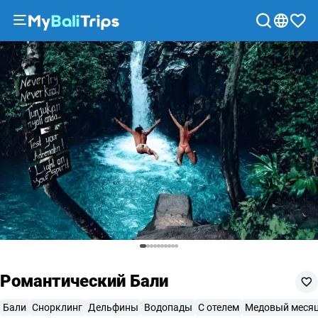
Опции тура
Что ожидать
Включено
Места
Рекомендации
Туры
и
экскурсии
Блог
О
нас
Способы
оплаты
Партнерская
программа
Сотрудничество
с
Романтический Бали
турагентствами
Соглашение
Бали
Снорклинг
Дельфины
Водопады
С отелем
Медовый меся