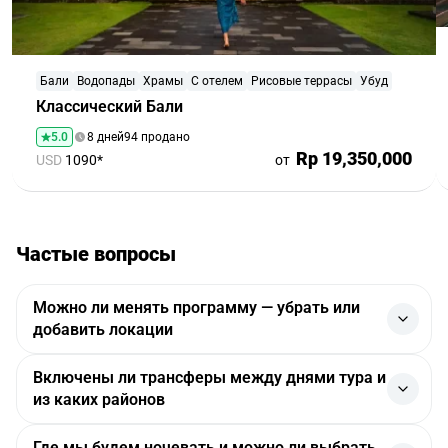
Бали
Водопады
Храмы
С отелем
Рисовые террасы
Убуд
Классический Бали
5.0
8 дней
94 продано
Rp 19,350,000
USD
1090*
от
Частые вопросы
Можно ли менять программу — убрать или
добавить локации
Да, программу можно корректировать. Если нужно
Включены ли трансферы между днями тура и
добавить или убрать локации, об этом сообщают
из каких районов
заранее — компания-поставщик услуг согласует
логистику и подскажет, как изменения повлияют на
Да, трансферы обычно включены. Компания-
Где мы будем ночевать и можно ли выбрать