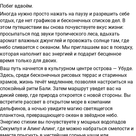
о
Побег вдвоём.
предоставлении
Иногда нужно просто нажать на паузу и разрешить себе
отдых, где нет графиков и бесконечных списков дел. В
услуг
этом путешествии вы снова почувствуете вкус жизни:
просыпаться под звуки тропического леса, вдыхать
аромат влажных джунглей и провожать солнце там, где
небо сливается с океаном. Мы приглашаем вас в поездку,
которая наполнит вас энергией и подарит бесценное
время только для двоих.
Ваш путь начнется в культурном центре острова — Убуде.
Здесь, среди бесконечных рисовых террас и старинных
храмов, жизнь течёт медленнее, позволяя настроиться на
спокойный ритм Бали. Затем маршрут уведет вас на
дикий север, где природа откроется с новой стороны. Вы
встретите рассвет в открытом море в компании
дельфинов, а ночью увидите магию светящегося
планктона, превращающего океан в звёздное небо.
Энергию стихии вы почувствуете у мощных водопадов
Секумпул и Алинг-Алинг, где можно набраться смелости и
вместе прыгнуть в чистейшие горные чаши или