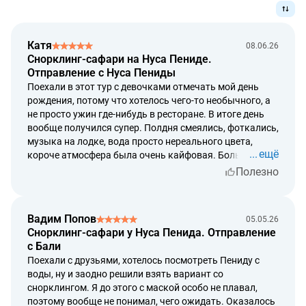
срок рассмотрения возврата денежных средств – до 5
рабочих дней от даты обращения;
срок возврата денежных средств – до 14 рабочих
Катя
08.06.26
Снорклинг-сафари на Нуса Пениде.
дней от даты обращения.
Отправление с Нуса Пениды
Поехали в этот тур с девочками отмечать мой день
рождения, потому что хотелось чего-то необычного, а
не просто ужин где-нибудь в ресторане. В итоге день
вообще получился супер. Полдня смеялись, фоткались,
музыка на лодке, вода просто нереального цвета,
ещё
короче атмосфера была очень кайфовая. Больше
всего конечно запомнились манты. Я сначала боялась
Полезно
лезть в воду, потому что когда видишь эту огромную
штуку рядом, первая мысль ну нет, я передумала 😂 Но
команда очень помогала, всё спокойно объясняли,
Вадим Попов
05.05.26
показывали куда плыть, были рядом и как-то быстро
Снорклинг-сафари у Нуса Пенида. Отправление
стало не страшно. А потом уже наоборот не хотелось
с Бали
вылезать обратно. Очень классный день получился,
Поехали с друзьями, хотелось посмотреть Пениду с
огромное спасибо команде лодки!
воды, ну и заодно решили взять вариант со
снорклингом. Я до этого с маской особо не плавал,
поэтому вообще не понимал, чего ожидать. Оказалось