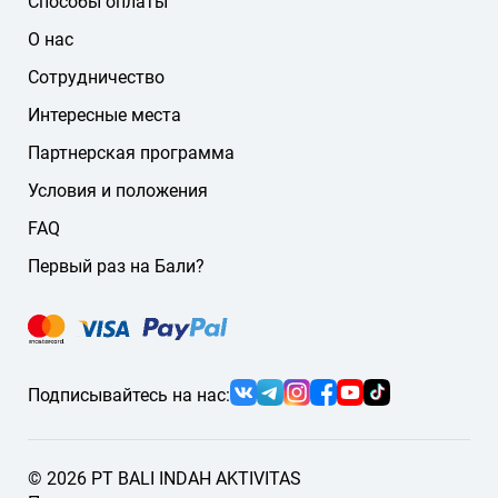
Способы оплаты
немецкий
О нас
другие языки
Сотрудничество
Если нужного языка нет на сайте, напишите нам — мы
подберём подходящего гида или водителя.
Интересные места
Партнерская программа
Условия и положения
FAQ
Первый раз на Бали?
Подписывайтесь на нас:
© 2026 PT BALI INDAH AKTIVITAS