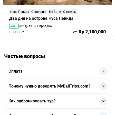
Нуса Пенида
Снорклинг
Не Бали
С отелем
Два дня на острове Нуса Пенида
4.8
2 дня
3.02K продано
Rp 2,100,000
USD
117*
от
Частые вопросы
Оплата
Оплата происходит через крупный индонезийский
Почему нужно доверять MyBaliTrips.com?
платежный агрегатор. Деньги поступают мгновенно.
Оплата полностью безопасна.
MyBaliTrips.com
— индонезийская компания онлайн-
Некоторые услуги на нашем сайте вы можете
Как забронировать тур?
продаж туров и экскурсий по Бали и другим островам
оплатить в день поездки, но в основном все услуги
Индонезии.
бронируются по частичной или полной предоплате. В
Выберите тур и нажмите «Забронировать» — это