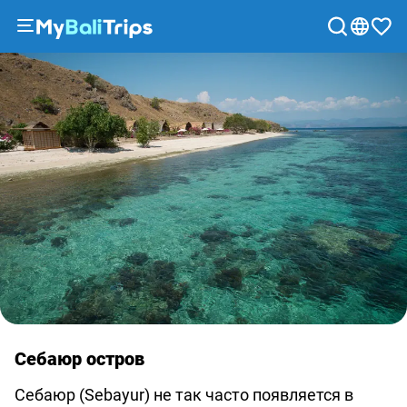
Туры
и
экскурсии
Блог
О
нас
Способы
оплаты
Партнерская
программа
Сотрудничество
с
Себаюр остров
турагентствами
Соглашение
Себаюр (Sebayur) не так часто появляется в