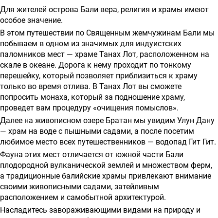
о
Для жителей острова Бали вера, религия и храмы имеют
предоставлении
особое значение.
В этом путешествии по Священным жемчужинам Бали мы
услуг
побываем в одном из значимых для индуистских
паломников мест — храме Танах Лот, расположенном на
скале в океане. Дорога к нему проходит по тонкому
перешейку, который позволяет приблизиться к храму
только во время отлива. В Танах Лот вы сможете
попросить монаха, который за подношение храму,
проведет вам процедуру «очищения помыслов».
Далее на живописном озере Братан мы увидим Улун Дану
— храм на воде с пышными садами, а после посетим
любимое место всех путешественников — водопад Гит Гит.
Фауна этих мест отличается от южной части Бали
плодородной вулканической землей и множеством ферм,
а традиционные балийские храмы привлекают внимание
своими живописными садами, затейливым
расположением и самобытной архитектурой.
Насладитесь завораживающими видами на природу и