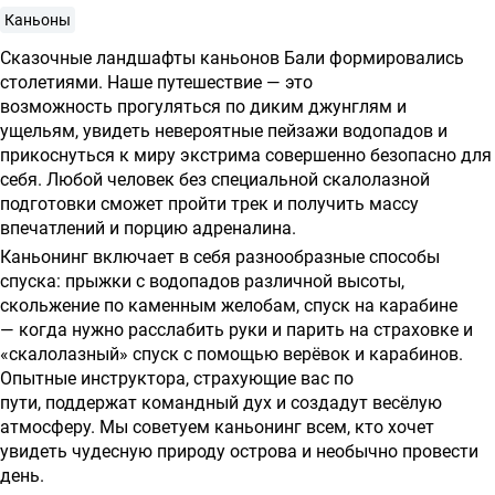
о
Каньоны
предоставлении
Сказочные ландшафты каньонов Бали формировались
услуг
столетиями. Наше путешествие — это
возможность прогуляться по диким джунглям и
ущельям, увидеть невероятные пейзажи водопадов и
прикоснуться к миру экстрима совершенно безопасно для
себя. Любой человек без специальной скалолазной
подготовки сможет пройти трек и получить массу
впечатлений и порцию адреналина.
Каньонинг включает в себя разнообразные способы
спуска: прыжки с водопадов различной высоты,
скольжение по каменным желобам, спуск на карабине
— когда нужно расслабить руки и парить на страховке и
«скалолазный» спуск с помощью верёвок и карабинов.
Опытные инструктора, страхующие вас по
пути, поддержат командный дух и создадут весёлую
атмосферу. Мы советуем каньонинг всем, кто хочет
увидеть чудесную природу острова и необычно провести
день.