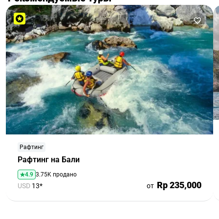
Рафтинг
Рафтинг на Бали
4.9
3.75K продано
Rp 235,000
USD
13*
от