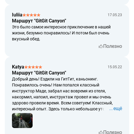
снова.
Iuliia
17.05.23
Маршрут "GitGit Canyon"
Это было самое интересное приключение в нашей
жизни, безумно понравилось! И потом был очень
вкусный обед.
Полезно
Katya
15.05.22
Маршрут "GitGit Canyon"
Добрый день! Ездили на ГитГит, каньонинг.
Понравилось очень! Нам попался классный
инструктор Маде, забрал нас вовремя из отеля,
накормил, напоил, инструктаж провел и мы очень
здорово провели время. Всем советуем! Классный,
ещё
интересный опыт. Здесь только небольшое уточнение,
вдруг кто-то едет ради прыжков - там только можно
прыгать с 3 метров, хотя на сайте написано от 3 до 8,
это не так, только 3 метра один прыжок в воду. А в
Полезно
остальном все было супер!