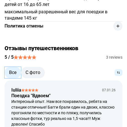
детей от 16 до 65 лет
максимальный разрешенный вес для поездки в
тандеме 145 кг
Политика отмены
возврат денежных средств за услугу производится с
удержанием 10% от стоимости заказа в случае, если
отмена сделана клиентом более чем за 3 дня до
Отзывы путешественников
начала мероприятия;
5 / 5
3 reviews
в случае если отмена сделана менее чем за 3 дня,
размер штрафа составляет 50% от стоимости тура;
Все
С фото
в случае если отмена сделана менее чем за 24 часа
или за неявку в день проведения мероприятия размер
штрафа составляет 100% от стоимости тура;
Iuliia
07.01.26
возврат денежных средств осуществляется в Rp, либо
Поездка "Вдвоем"
по курсу конвертации валют, установленному
Интересный опыт. Нам все понравилось, ребята на
банками Индонезии и банком Получателя на день
станции отличные! Багги брали один на двоих, классно
оплаты;
прогоняли по местности и по пляжу, получились
классные фотки, тур реально на 1,5 часа!!! Муж
полный возврат денежных средств производится в
доволен! Спасибо
случае невозможности со стороны исполнителя