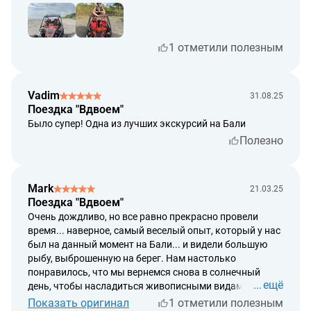
(провайдера) оказать услугу в полной мере;
срок рассмотрения возврата денежных средств – до 5
рабочих дней от даты обращения;
1 отметили полезным
срок возврата денежных средств – до 14 рабочих
дней от даты обращения.
Vadim
31.08.25
Поездка "Вдвоем"
Было супер! Одна из лучших экскурсий на Бали
Полезно
Mark
21.03.25
Поездка "Вдвоем"
Очень дождливо, но все равно прекрасно провели
время... наверное, самый веселый опыт, который у нас
был на данный момент на Бали... и видели большую
рыбу, выброшенную на берег. Нам настолько
понравилось, что мы вернемся снова в солнечный
ещё
день, чтобы насладиться живописными видами
Показать оригинал
1 отметили полезным