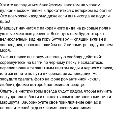
о
Хотите насладиться балийскими закатом на черном
предоставлении
вулканическом пляже и прокатиться с ветерком на багги?
Это возможно каждому, даже если вы никогда не водили
услуг
байк!
Маршрут начнется с панорамного вида на рисовые поля и
уютные местные деревни. Весь путь вам будет открыт
великолепный вид на гору Бутукару — спящий вулкан и
заповедник, возвышающийся на 2 километра над уровнем
моря.
Уже на пляже вы получите полную свободу действий:
соревнуйтесь на багги по черному песку, насладитесь,
переливающимся закатным цветом воды и черного пляжа,
или загляните по пути в черепаший заповедник. Не
забудьте сделать фото на фоне романтичной «скалы
любви», форма которой напоминает сердце.
Опытные инструкторы всегда будут рядом, чтобы научить
вас управлять багги и показать самые живописные точки
маршрута. Забронируйте своё приключение сейчас и
наполните свой отдых яркими воспоминаниями!