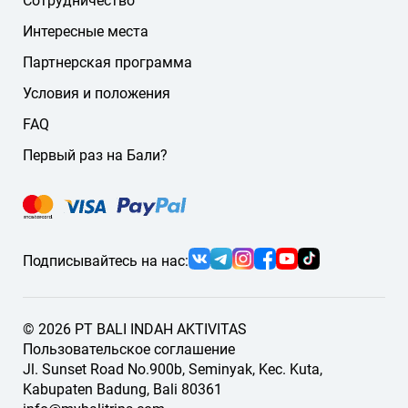
Сотрудничество
Если нужного языка нет на сайте, напишите нам — мы
подберём подходящего гида или водителя.
Интересные места
Партнерская программа
Условия и положения
FAQ
Первый раз на Бали?
Подписывайтесь на нас:
© 2026 PT BALI INDAH AKTIVITAS
Пользовательское соглашение
Jl. Sunset Road No.900b, Seminyak, Kec. Kuta,
Kabupaten Badung, Bali 80361