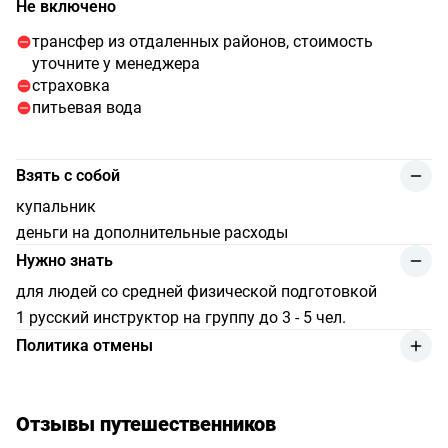
Не включено
трансфер из отдаленных районов, стоимость
уточните у менеджера
страховка
питьевая вода
Взять с собой
купальник
деньги на дополнительные расходы
Нужно знать
для людей со средней физической подготовкой
1 русский инструктор на группу до 3 - 5 чел.
Политика отмены
возврат денежных средств за услугу производится с
удержанием 10% от суммы оплаты в случае, если
отмена сделана клиентом не менее чем за 48 часов до
Отзывы путешественников
начала мероприятия.