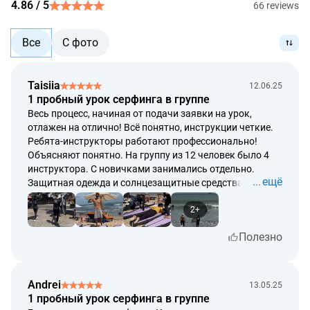
4.86 / 5
66 reviews
возврат денежных средств осуществляется по курсу
обмена валют, установленному банком Индонезии на
Все
С фото
день оплаты.
полный возврат денежных средств производится в
случае невозможности со стороны компании-
Taisiia
12.06.25
поставщика оказать услугу в полной мере.
1 пробный урок серфинга в группе
срок рассмотрения возврата денежных средств – до 5
Весь процесс, начиная от подачи заявки на урок,
календарных дней от даты обращения.
отлажен на отлично! Всё понятно, инструкции четкие.
Ребята-инструкторы работают профессионально!
срок возврата денежных средств – до 14
Объясняют понятно. На группу из 12 человек было 4
календарных дней от даты обращения. Возврат
инструктора. С новичками занимались отдельно.
денежных средств осуществляется по курсу, который
ещё
Защитная одежда и солнцезащитные средства,
был в день поступления средств на расчетный счет
полотенца, возможность принять душ, обратная связь
MyBaliTrips.com
по видеозаписям, фото- видеосъемка каждого
2+
участника - все супер! Спасибо за такую организацию!
Полезно
Andrei
13.05.25
1 пробный урок серфинга в группе