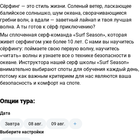
о
Сёрфинг — это стиль жизни. Соленый ветер, ласкающее
предоставлении
балийское солнышко, шум океана, сворачивающиеся
гребни волн, а вдали — заветный лайнап и твоя лучшая
услуг
волна. А ты готов к сёрф приключению?
Мы сплоченная серф-команда «Surf Season», которая
живет серфингом уже более 10 лет. С нами вы научитесь
сёрфингу: поймаете свою первую волну, научитесь
«читать» волны и узнаете все о технике безопасности в
океане. Инструктора нашей серф школы «Surf Season»
внимательно выбирают споты для обучения каждый день,
потому как важным критерием для нас являются ваша
безопасность и комфорт на споте.
Опции тура:
Дата
Завтра
08 авг.
09 авг.
Выберите настройки