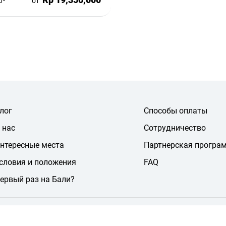
0*
от
лог
Способы оплаты
 нас
Сотрудничество
нтересные места
Партнерская програ
словия и положения
FAQ
ервый раз на Бали?
Jl. Sunset Roa