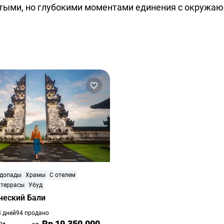
стыми, но глубокими моментами единения с окружа
допады
Храмы
С отелем
 террасы
Убуд
ческий Бали
8 дней
94 продано
Rp 19,350,000