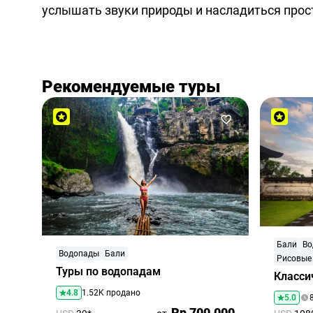
услышать звуки природы и насладиться про
Рекомендуемые туры
Бали
Во
Водопады
Бали
Рисовые
Туры по водопадам
Класси
4.8
1.52K продано
5.0
Rp 700,000