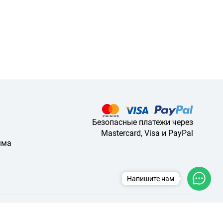
Безопасные платежи через
Mastercard, Visa и PayPal
мма
Напишите нам
d No.900b, Seminyak, Kec. Kuta, Kabupaten Badung, Bali 80361
info@mybalitrips.com