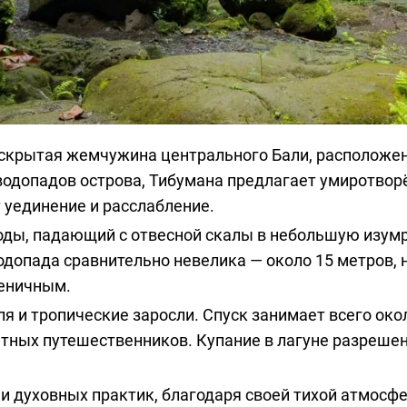
о скрытая жемчужина центрального Бали, расположенн
водопадов острова, Тибумана предлагает умиротворё
т уединение и расслабление.
оды, падающий с отвесной скалы в небольшую изум
допада сравнительно невелика — около 15 метров, 
геничным.
ля и тропические заросли. Спуск занимает всего ок
тных путешественников. Купание в лагуне разрешен
и духовных практик, благодаря своей тихой атмосфер