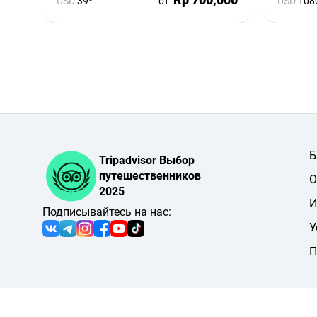
USD
39*
от
USD
108
Б
Tripadvisor Выбор
путешественников
О
2025
И
Подписывайтесь на нас:
У
П
© 2026 PT BALI INDAH AKTIVITAS
Пользовательское соглашение