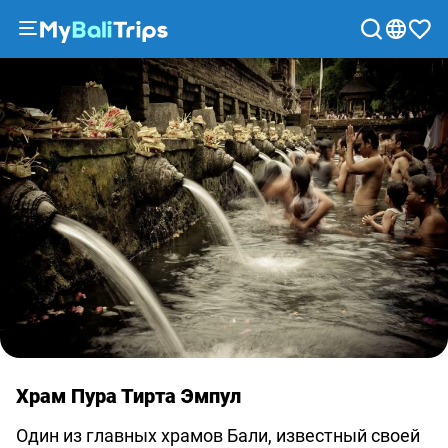
Туры
и
экскурсии
Блог
О
нас
Способы
оплаты
Партнерская
программа
Сотрудничество
с
Храм Пура Тирта Эмпул
турагентствами
Соглашение
Один из главных храмов Бали, известный своей