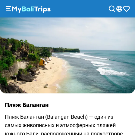
Туры
и
экскурсии
Блог
О
нас
Способы
оплаты
Партнерская
программа
Пляж Баланган
Сотрудничество
с
Пляж Баланган (Balangan Beach) — один из
турагентствами
самых живописных и атмосферных пляжей
Соглашение
южного Бали, расположенный на полуострове