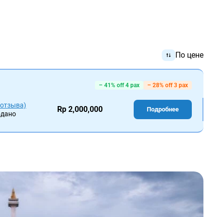
По цене
– 41% off 4 pax
– 28% off 3 pax
 отзыва)
Rp 2,000,000
Подробнее
одано