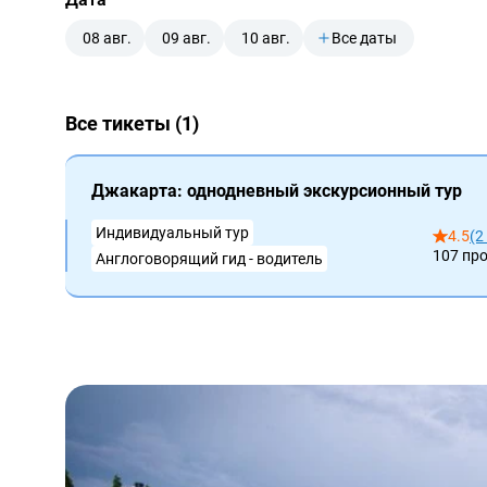
08 авг.
09 авг.
10 авг.
Все даты
Все тикеты (1)
Джакарта: однодневный экскурсионный тур
Индивидуальный тур
4.5
(2
107 пр
Англоговорящий гид - водитель