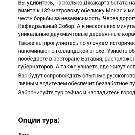
Вы удивитесь, насколько Джакарта богата на
визита к 132-метровому обелиску Монас и м
честь борьбы за независимость. Через доро
Кафедральный Собор. А в нескольких минутах
уникальные двухмачтовые деревянные кораб
Также вы прогуляетесь по улочкам историчес
напоминают о голландской эпохе. Узнаете об
пообедаете в ресторане Батавия, расположен
губернаторов. А также узнаете, где живут 
Вас будут сопровождать опытные русскогов
личным водителем обеспечит беззаботное пу
Забронируйте тур сейчас и насладитесь горо
Опции тура:
Дата