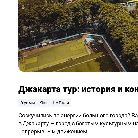
Джакарта тур: история и к
Храмы
Ява
Не Бали
Соскучились по энергии большого города? В
в Джакарту — город с богатым культурным н
непрерывным движением.