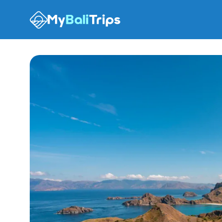
Опции тура
Что ожидать
Места
Рекомендации
FA