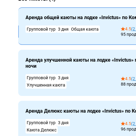
Аренда общей каюты на лодке «Invictus» по Ком
4.5
(2
Групповой тур
3 дня
Общая каюта
95 про
Аренда улучшенной каюты на лодке «Invictus» 
ночи
Групповой тур
3 дня
4.5
(2
88 про
Улучшенная каюта
Аренда Делюкс каюты на лодке «Invictus» по К
Групповой тур
3 дня
4.5
(2
96 про
Каюта Делюкс