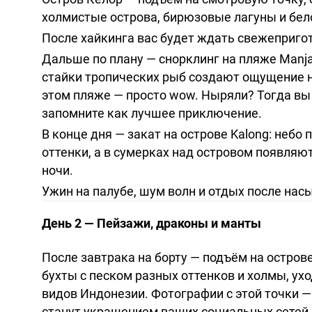
холмистые острова, бирюзовые лагуны и бе
После хайкинга вас будет ждать свежепригот
Дальше по плану — снорклинг на пляже Manja
стайки тропических рыб создают ощущение н
этом пляже — просто wow. Ныряли? Тогда вы
запомните как лучшее приключение.
В конце дня — закат на острове Kalong: небо
оттенки, а в сумерках над островом появля
ночи.
Ужин на палубе, шум волн и отдых после нас
День 2 — Пейзажи, драконы и манты
После завтрака на борту — подъём на остров
бухты с песком разных оттенков и холмы, ух
видов Индонезии. Фотографии с этой точки —
станут украшением ваших социальных сетей.