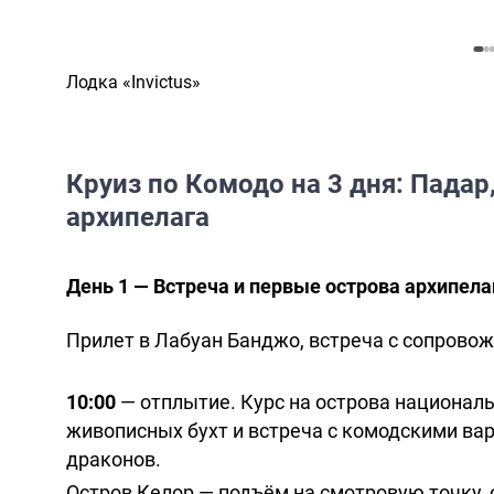
Лодка «Invictus»
Круиз по Комодо на 3 дня: Падар
архипелага
День 1 — Встреча и первые острова архипела
Прилет в Лабуан Банджо, встреча с сопрово
10:00
— отплытие. Курс на острова националь
живописных бухт и встреча с комодскими в
драконов.
Остров Келор — подъём на смотровую точку,