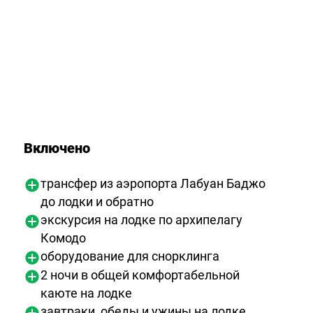
Включено
трансфер из аэропорта Лабуан Баджо
до лодки и обратно
экскурсия на лодке по архипелагу
Комодо
оборудование для снорклинга
2 ночи в общей комфортабельной
каюте на лодке
завтраки, обеды и ужины на лодке