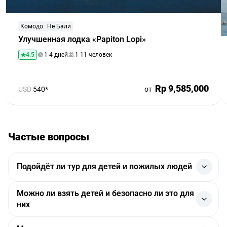
Комодо
Не Бали
Улучшенная лодка «Papiton Lopi»
4.5
1-4 дней
1-11 человек
Rp 9,585,000
USD
540*
от
Частые вопросы
Подойдёт ли тур для детей и пожилых людей
Да. Менеджер подсказывает, какие рейсы подходят
Можно ли взять детей и безопасно ли это для
по времени вылета и возвращения, чтобы программа
них
проходила без спешки и стыковки с лодкой были
комфортными.
Да, тур подходит для детей старше 6 лет.