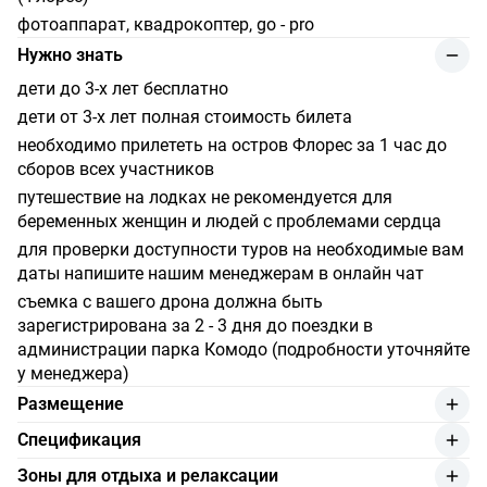
фотоаппарат, квадрокоптер, go - pro
Нужно знать
дети до 3-х лет бесплатно
дети от 3-х лет полная стоимость билета
необходимо прилететь на остров Флорес за 1 час до
сборов всех участников
путешествие на лодках не рекомендуется для
беременных женщин и людей с проблемами сердца
для проверки доступности туров на необходимые вам
даты напишите нашим менеджерам в онлайн чат
cъемка с вашего дрона должна быть
зарегистрирована за 2 - 3 дня до поездки в
администрации парка Комодо (подробности уточняйте
у менеджера)
Размещение
Вместимость лодки - 12 человека
Спецификация
Количество кают - 5 кают
год изготовления лодки - 2022
Зоны для отдыха и релаксации