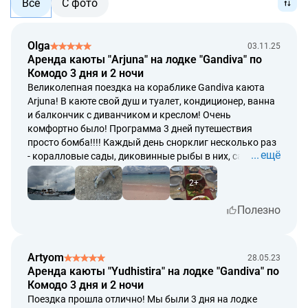
Все
С фото
Olga
03.11.25
Аренда каюты "Arjuna" на лодке "Gandiva" по
Комодо 3 дня и 2 ночи
Великолепная поездка на кораблике Gandiva каюта
Arjuna! В каюте свой душ и туалет, кондиционер, ванна
и балкончик с диванчиком и креслом! Очень
комфортно было! Программа 3 дней путешествия
просто бомба!!!! Каждый день снорклиг несколько раз
ещё
- коралловые сады, диковинные рыбы в них, самых
разнообразных ярких экзотических цветов и форм,
черепахи и кульминация всего этого - плавание с
2+
гигантскими мантами!!! Какие они прекрасные -
Полезно
парящие, завораживающе плавно скользящие!!!! Ну и,
конечно же, местные дракоши-вараны,
восхитительные рассветы и закат на вершине одного
из островов, сказочный зефирно-розовый пляж и
Artyom
28.05.23
бирюзово-прозрачная вода!!! Наш гид Оби
Аренда каюты "Yudhistira" на лодке "Gandiva" по
великолепно нам все организовал, везде сопровождал,
Комодо 3 дня и 2 ночи
помогал! Отдельное восхищение повару - 5 раз в день
Поездка прошла отлично! Мы были 3 дня на лодке
кормить нас неповторяющимися вкуснейшими