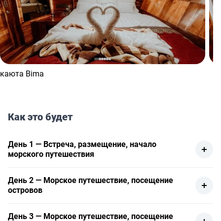
каюта Bima
Как это будет
День 1 — Встреча, размещение, начало
морского путешествия
10:30 - начало тура
День 2 — Морское путешествие, посещение
трекинг на острове Келор
островов
снорклинг на пляже Manjarite
свободное время на острове Padar
закат на острове Kalong
День 3 — Морское путешествие, посещение