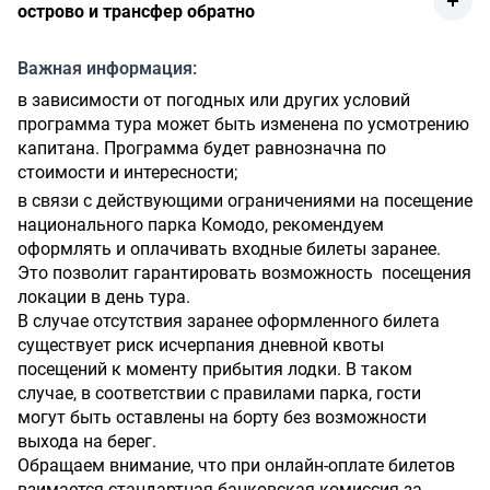
пляж с розовым песком Pink beach
острово и трансфер обратно
национальный парк Komodo (треккинг с рейнджером
завтрак,
по парку в поисках комодских варанов)
Важная информация:
снорклинг на острове Sebayur
крошечный остров Taka Makassar
в зависимости от погодных или других условий
посещение острова Канава и обед,
снорклинг с океаническими мантами на Manta Point.
программа тура может быть изменена по усмотрению
12:00 - возвращение в аэропорт Лабуан Баджо.
капитана. Программа будет равнозначна по
стоимости и интересности;
в связи с действующими ограничениями на посещение
национального парка Комодо, рекомендуем
оформлять и оплачивать входные билеты заранее.
Это позволит гарантировать возможность посещения
локации в день тура.
В случае отсутствия заранее оформленного билета
существует риск исчерпания дневной квоты
посещений к моменту прибытия лодки. В таком
случае, в соответствии с правилами парка, гости
могут быть оставлены на борту без возможности
выхода на берег.
Обращаем внимание, что при онлайн-оплате билетов
взимается стандартная банковская комиссия за