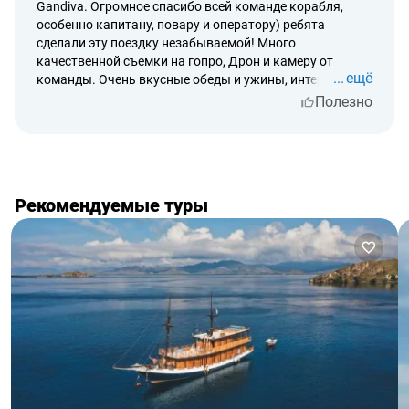
Gandiva. Огромное спасибо всей команде корабля,
блюдами с ресторанной подачей - это надо быть
особенно капитану, повару и оператору) ребята
профессионалом и художником своего дела! Отличная
сделали эту поездку незабываемой! Много
команда!!! Огромная благодарность!😍😍😍
качественной съемки на гопро, Дрон и камеру от
ещё
команды. Очень вкусные обеды и ужины, интересная
программа каждый день! Рекомендуем!
Полезно
Рекомендуемые туры