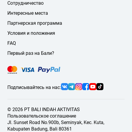
Сотрудничество
Если нужного языка нет на сайте, напишите нам — мы
подберём подходящего гида или водителя.
Интересные места
Партнерская программа
Условия и положения
FAQ
Первый раз на Бали?
Подписывайтесь на нас:
© 2026 PT BALI INDAH AKTIVITAS
Пользовательское соглашение
Jl. Sunset Road No.900b, Seminyak, Kec. Kuta,
Kabupaten Badung, Bali 80361