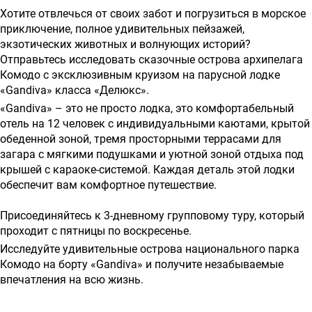
о
Хотите отвлечься от своих забот и погрузиться в морское
предоставлении
приключение, полное удивительных пейзажей,
экзотических животных и волнующих историй?
услуг
Отправьтесь исследовать сказочные острова архипелага
Комодо с эксклюзивным круизом на парусной лодке
«Gandiva» класса «Делюкс».
«Gandiva» – это не просто лодка, это комфортабельный
отель на 12 человек с индивидуальными каютами, крытой
обеденной зоной, тремя просторными террасами для
загара с мягкими подушками и уютной зоной отдыха под
крышей с караоке-системой. Каждая деталь этой лодки
обеспечит вам комфортное путешествие.
Присоединяйтесь к 3-дневному групповому туру,
который
проходит с пятницы по воскресенье.
Исследуйте удивительные острова национального парка
Комодо на борту «Gandiva» и получите незабываемые
впечатления на всю жизнь.