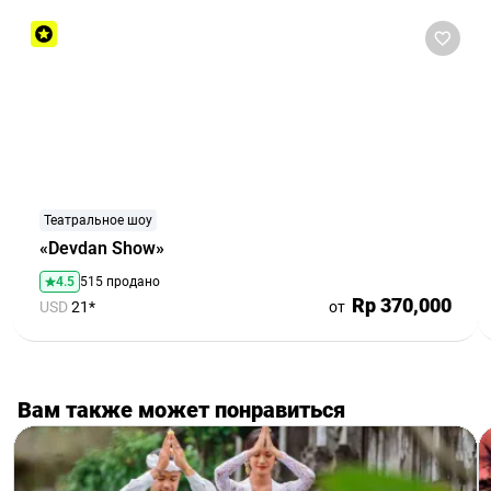
Театральное шоу
«Devdan Show»
4.5
515 продано
Rp 370,000
USD
21*
от
Вам также может понравиться