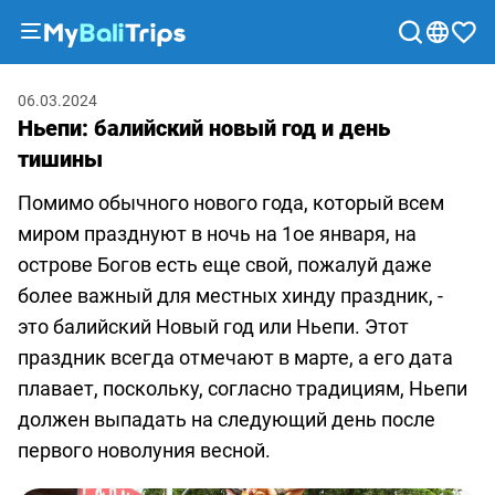
Туры
06.03.2024
и
Ньепи: балийский новый год и день
экскурсии
тишины
Блог
Помимо обычного нового года, который всем
О
миром празднуют в ночь на 1ое января, на
нас
острове Богов есть еще свой, пожалуй даже
Способы
более важный для местных хинду праздник, -
оплаты
это балийский Новый год или Ньепи. Этот
Партнерская
праздник всегда отмечают в марте, а его дата
программа
плавает, поскольку, согласно традициям, Ньепи
Сотрудничество
должен выпадать на следующий день после
с
первого новолуния весной.
турагентствами
Соглашение