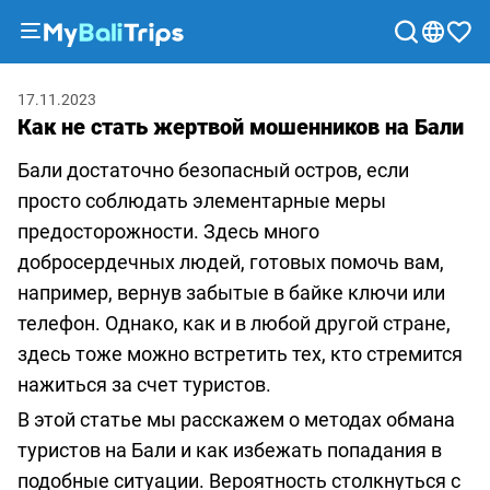
Туры
17.11.2023
и
Как не стать жертвой мошенников на Бали
экскурсии
Блог
Бали достаточно безопасный остров, если
просто соблюдать элементарные меры
О
предосторожности. Здесь много
нас
добросердечных людей, готовых помочь вам,
Способы
например, вернув забытые в байке ключи или
оплаты
телефон. Однако, как и в любой другой стране,
Партнерская
здесь тоже можно встретить тех, кто стремится
программа
нажиться за счет туристов.
Сотрудничество
В этой статье мы расскажем о методах обмана
с
туристов на Бали и как избежать попадания в
турагентствами
подобные ситуации. Вероятность столкнуться с
Соглашение