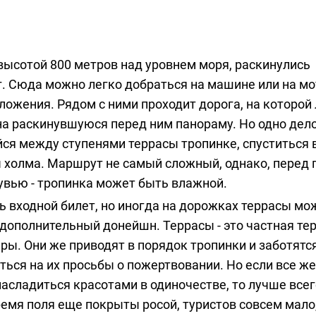
 высотой 800 метров над уровнем моря, раскинулись
. Сюда можно легко добраться на машине или на мо
ложения. Рядом с ними проходит дорога, на которой
а раскинувшуюся перед ним панораму. Но одно дело
йся между ступенями террасы тропинке, спуститься в
 холма. Маршрут не самый сложный, однако, перед
бувью - тропинка может быть влажной.
ь входной билет, но иногда на дорожках террасы мо
дополнительный донейшн. Террасы - это частная те
ы. Они же приводят в порядок тропинки и заботятся
ться на их просьбы о пожертвовании. Но если все же
насладиться красотами в одиночестве, то лучше всег
ремя поля еще покрыты росой, туристов совсем мало,