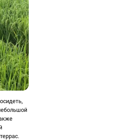
осидеть,
 небольшой
также
й
террас.