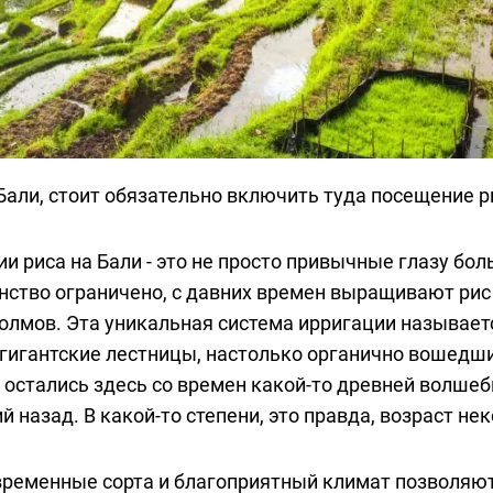
Бали, стоит обязательно включить туда посещение 
ии риса на Бали - это не просто привычные глазу бо
анство ограничено, с давних времен выращивают рис
олмов. Эта уникальная система ирригации называет
игантские лестницы, настолько органично вошедши
 остались здесь со времен какой-то древней волше
 назад. В какой-то степени, это правда, возраст не
временные сорта и благоприятный климат позволяю