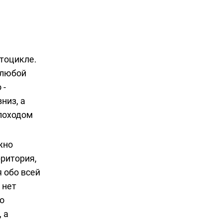
тоцикле.
 любой
 -
низ, а
 походом
жно
рритория,
 обо всей
 нет
о
 а