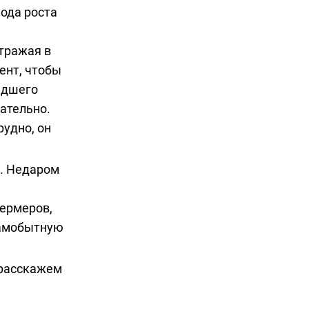
иода роста
отражая в
ент, чтобы
едшего
ательно.
рудно, он
а. Недаром
фермеров,
 самобытную
 расскажем