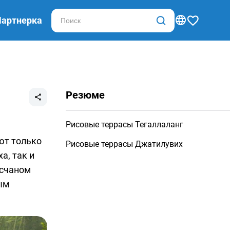
Партнерка
Резюме
Рисовые террасы Тегаллаланг
ют только
Рисовые террасы Джатилувих
а, так и
есчаном
ым