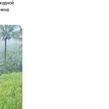
входной
лнена