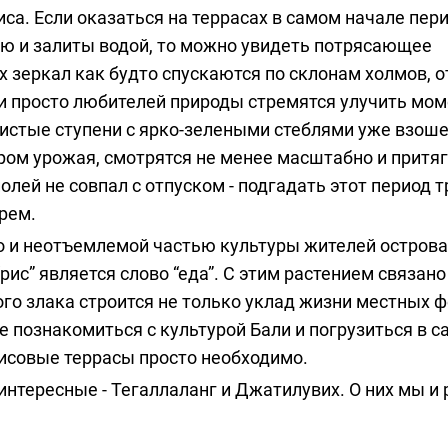
а. Если оказаться на террасах в самом начале пер
лю и залиты водой, то можно увидеть потрясающее
х зеркал как будто спускаются по склонам холмов, 
 и просто любителей природы стремятся улучить мом
лнистые ступени с ярко-зелеными стеблями уже взош
ром урожая, смотрятся не менее масштабно и притяг
олей не совпал с отпуском - подгадать этот период т
рем.
но и неотъемлемой частью культуры жителей остров
рис” является слово “еда”. С этим растением связано
го злака строится не только уклад жизни местных 
ше познакомиться с культурой Бали и погрузиться в
рисовые террасы просто необходимо.
интересные - Тегаллаланг и Джатилувих. О них мы и