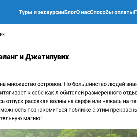
Туры и экскурсии
Блог
О нас
Способы оплаты
вих
аланг и Джатилувих
 на множество островов. Но большинство людей зна
ритягивает к себе как любителей размеренного отдых
есь отпуск рассекая волны на серфе или нежась на п
возможность познакомиться поближе с этим прекрасн
ательную магию!