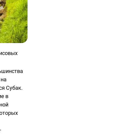
рисовых
льшинства
 на
ся Субак.
е в
бной
которых
т