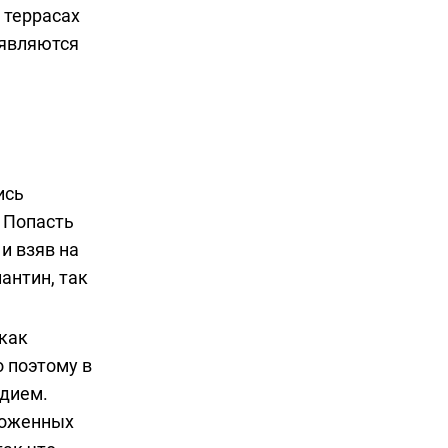
 террасах
оявляются
ись
 Попасть
к и взяв на
антин, так
 как
 поэтому в
едием.
хоженных