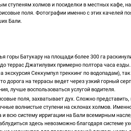
тым ступеням холмов и посиделки в местных кафе, на
 рисовые поля. Фотографии именно с этих качелей п
ших Бали.
ья горы Батукару на площади более 300 га раскинул
до террас Джатилувих примерно полтора часа езды.
а экскурсия Секкумпул треккинг по водопадам
), та
то дорога на террасы ведет через узкий горный серп
ния, лучше воспользоваться услугой водителя.
исовые поля, захватывает дух. Сложно представить,
ычные волнистые ступени на склонах холмов. Именно
а и всю систему ирригации на Бали всемирным насл
заблудиться здесь невозможно благодаря системе у