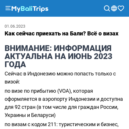
Туры
01.06.2023
и
Как сейчас приехать на Бали? Всё о визах
экскурсии
Блог
ВНИМАНИЕ: ИНФОРМАЦИЯ
О
АКТУАЛЬНА НА ИЮНЬ 2023
нас
ГОДА
Способы
Сейчас в Индонезию можно попасть только с
оплаты
визой:
Партнерская
по визе по прибытию (VOA), которая
программа
оформляется в аэропорту Индонезии и доступна
Сотрудничество
для 92 стран (в том числе для граждан России,
с
Украины и Беларуси)
турагентствами
по визам с кодом 211: туристическим и бизнес,
Соглашение