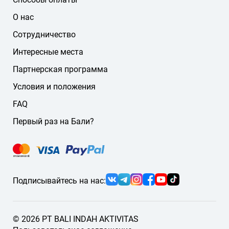
немецкий
О нас
другие языки
Сотрудничество
Если нужного языка нет на сайте, напишите нам — мы
подберём подходящего гида или водителя.
Интересные места
Партнерская программа
Условия и положения
FAQ
Первый раз на Бали?
Подписывайтесь на нас:
© 2026 PT BALI INDAH AKTIVITAS