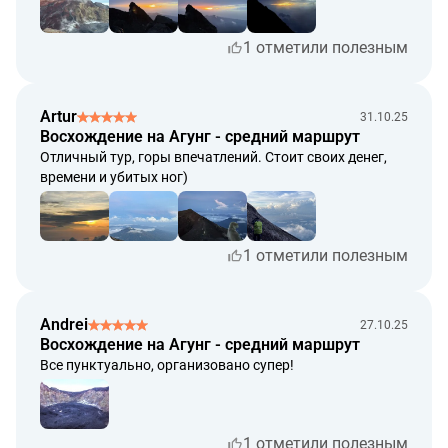
берите с собой мин 1.5л воды на человека и теплую
одежду (на вершине до заката холодно).
1 отметили полезным
Artur
31.10.25
Восхождение на Агунг - средний маршрут
Отличный тур, горы впечатлений. Стоит своих денег,
времени и убитых ног)
1 отметили полезным
Andrei
27.10.25
Восхождение на Агунг - средний маршрут
Все пунктуально, организовано супер!
1 отметили полезным