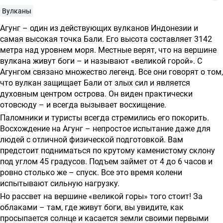
о
Вулканы
предоставлении
Агунг – один из действующих вулканов Индонезии и
услуг
самая высокая точка Бали. Его высота составляет 3142
метра над уровнем моря. Местные верят, что на вершине
вулкана живут боги – и называют «великой горой». С
Агунгом связано множество легенд. Все они говорят о том,
что вулкан защищает Бали от злых сил и является
духовным центром острова. Он виден практически
отовсюду – и всегда вызывает восхищение.
Паломники и туристы всегда стремились его покорить.
Восхождение на Агунг – непростое испытание даже для
людей с отличной физической подготовкой. Вам
предстоит подниматься по крутому каменистому склону
под углом 45 градусов. Подъем займет от 4 до 6 часов и
ровно столько же – спуск. Все это время колени
испытывают сильную нагрузку.
Но рассвет на вершине «великой горы» того стоит! За
облаками – там, где живут боги, вы увидите, как
просыпается солнце и касается земли своими первыми