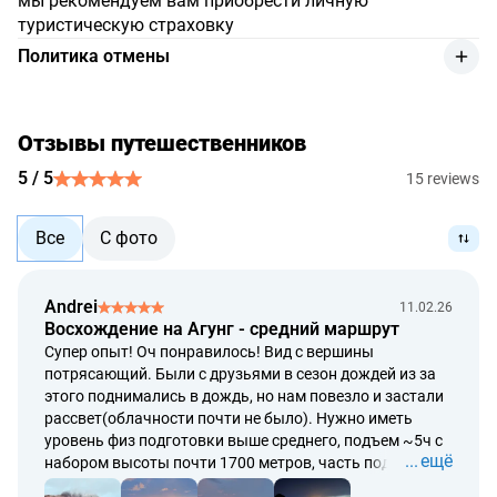
мы рекомендуем вам приобрести личную
туристическую страховку
Политика отмены
отмена более чем за 24 часа до поездки: без штрафа
отмена в последние минуты или неявка: штраф 100%
Отзывы путешественников
5 / 5
15 reviews
Все
С фото
Andrei
11.02.26
Восхождение на Агунг - средний маршрут
Супер опыт! Оч понравилось! Вид с вершины
потрясающий. Были с друзьями в сезон дождей из за
этого поднимались в дождь, но нам повезло и застали
рассвет(облачности почти не было). Нужно иметь
уровень физ подготовки выше среднего, подъем ~5ч с
ещё
набором высоты почти 1700 метров, часть подъема по
камням задействуя все 4 конечности). Обязательно