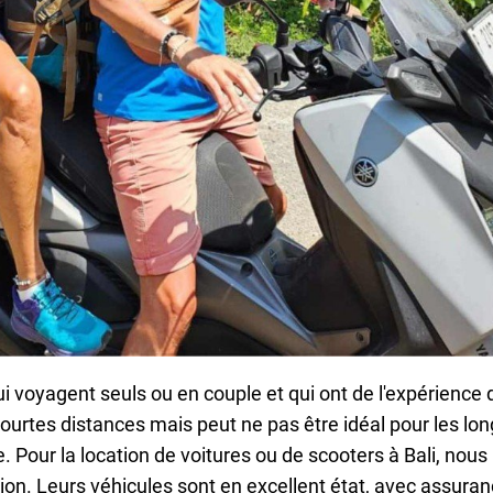
i voyagent seuls ou en couple et qui ont de l'expérience 
 courtes distances mais peut ne pas être idéal pour les long
Pour la location de voitures ou de scooters à Bali, nous
tion
. Leurs véhicules sont en excellent état, avec assura