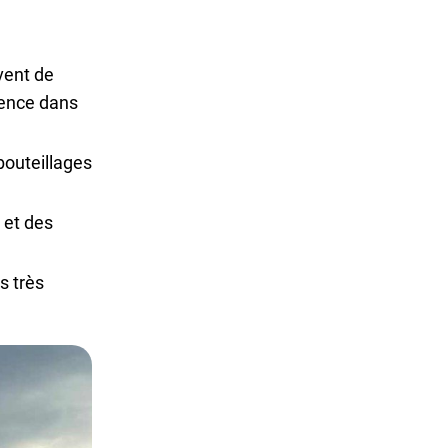
uvent de
rience dans
bouteillages
 et des
s très