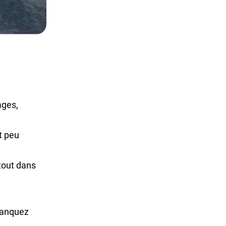
ages,
t peu
rtout dans
 manquez