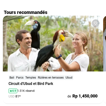
Tours recommandés
Bali
Parcs
Temples
Rizières en terrasses
Ubud
Circuit d'Ubud et Bird Park
4.9
1.51K réservé
Rp 1,450,000
USD
81*
de