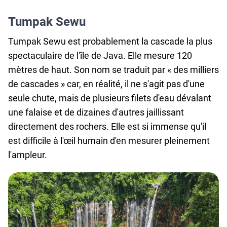
Coopération
Tumpak Sewu
avec
les
Tumpak Sewu est probablement la cascade la plus
agences
spectaculaire de l'île de Java. Elle mesure 120
de
mètres de haut. Son nom se traduit par « des milliers
voyage
de cascades » car, en réalité, il ne s'agit pas d'une
Conditions
seule chute, mais de plusieurs filets d'eau dévalant
générales
une falaise et de dizaines d'autres jaillissant
directement des rochers. Elle est si immense qu'il
est difficile à l'œil humain d'en mesurer pleinement
l'ampleur.