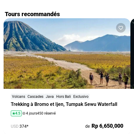
Tours recommandés
Volcans
Cascades
Java
Hors Bali
Exclusivo
Trekking à Bromo et Ijen, Tumpak Sewu Waterfall
4.5
4 jours
450 réservé
Rp 6,650,000
USD
374*
de