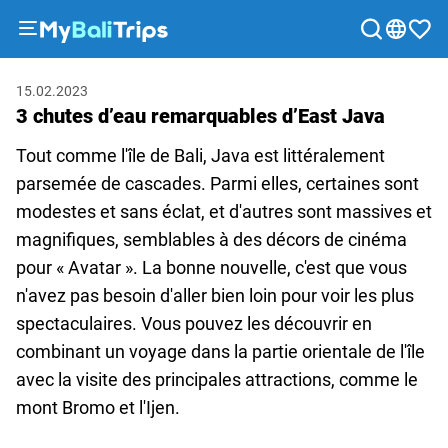
Excursions
15.02.2023
&
3 chutes d’eau remarquables d’East Java
activités
Forfaits
Tout comme l'île de Bali, Java est littéralement
Blog
parsemée de cascades. Parmi elles, certaines sont
modestes et sans éclat, et d'autres sont massives et
À
magnifiques, semblables à des décors de cinéma
propos
pour « Avatar ». La bonne nouvelle, c'est que vous
de
n'avez pas besoin d'aller bien loin pour voir les plus
nous
spectaculaires. Vous pouvez les découvrir en
Moyens
combinant un voyage dans la partie orientale de l'île
de
avec la visite des principales attractions, comme le
paiement
mont Bromo et l'Ijen.
Programme
d'affiliation