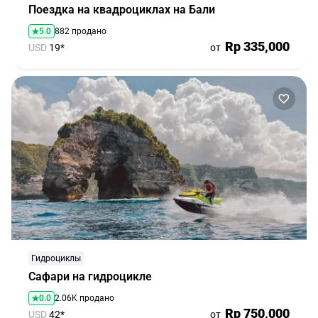
Поездка на квадроциклах на Бали
5.0
882 продано
Rp 335,000
USD
19*
от
Гидроциклы
Сафари на гидроцикле
0.0
2.06K продано
Rp 750,000
USD
42*
от