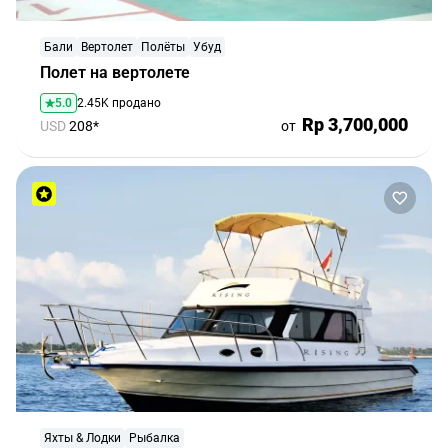
Бали
Вертолет
Полёты
Убуд
Полет на вертолете
5.0
2.45K продано
Rp 3,700,000
USD
208*
от
Яхты & Лодки
Рыбалка