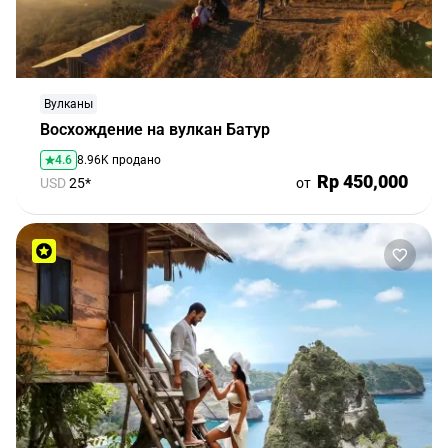
Соглашение
о
предоставлении
услуг
Вулканы
Восхождение на вулкан Батур
4.6
8.96K продано
Rp 450,000
USD
25*
от