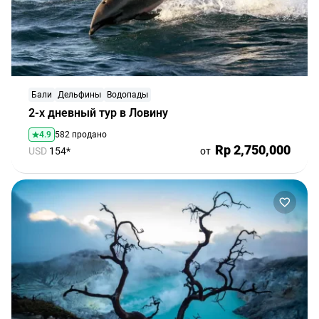
Бали
Дельфины
Водопады
2-х дневный тур в Ловину
4.9
582 продано
Rp 2,750,000
USD
154*
от