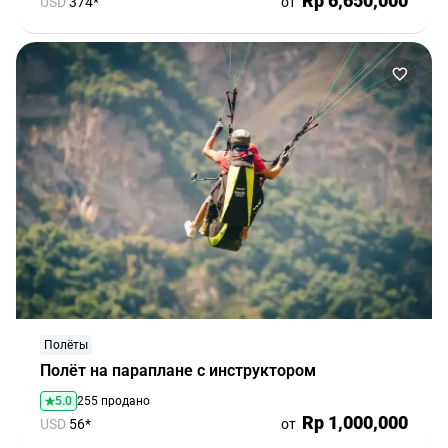
Rp 6,650,000
USD
374*
от
Полёты
Полёт на параплане с инструктором
5.0
255 продано
Rp 1,000,000
USD
56*
от