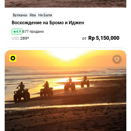
Вулканы
Ява
Не Бали
Восхождение на Бромо и Иджен
4.9
677 продано
Rp 5,150,000
USD
289*
от