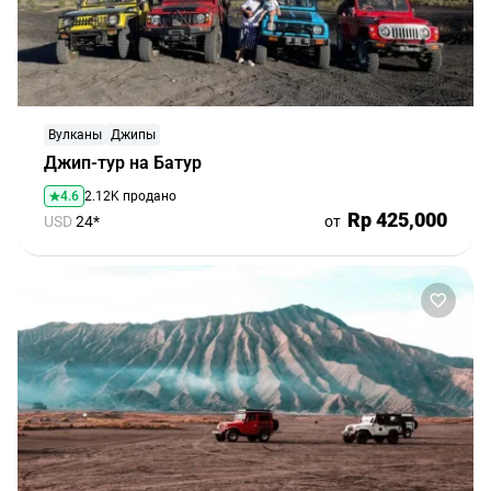
Вулканы
Джипы
Джип-тур на Батур
4.6
2.12K продано
Rp 425,000
USD
24*
от