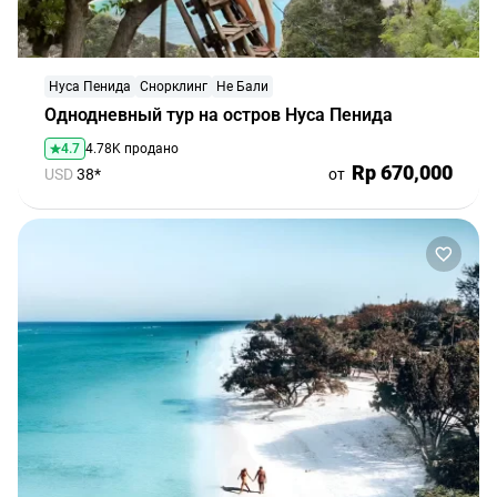
Нуса Пенида
Снорклинг
Не Бали
Однодневный тур на остров Нуса Пенида
4.7
4.78K продано
Rp 670,000
USD
38*
от