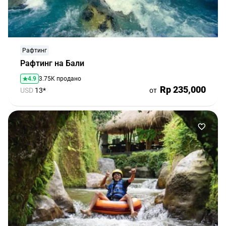
Рафтинг
Рафтинг на Бали
4.9
3.75K продано
Rp 235,000
USD
13*
от