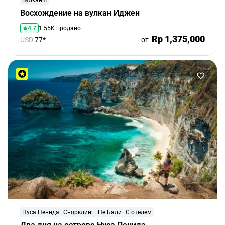
Восхождение на вулкан Иджен
4.7
1.55K продано
Rp 1,375,000
USD
77*
от
Нуса Пенида
Снорклинг
Не Бали
С отелем