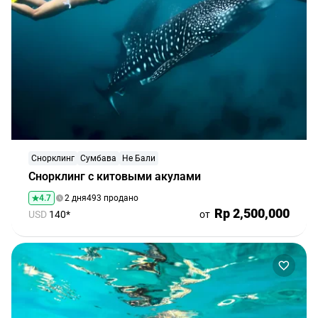
Снорклинг
Сумбава
Не Бали
Снорклинг с китовыми акулами
4.7
2 дня
493 продано
Rp 2,500,000
USD
140*
от