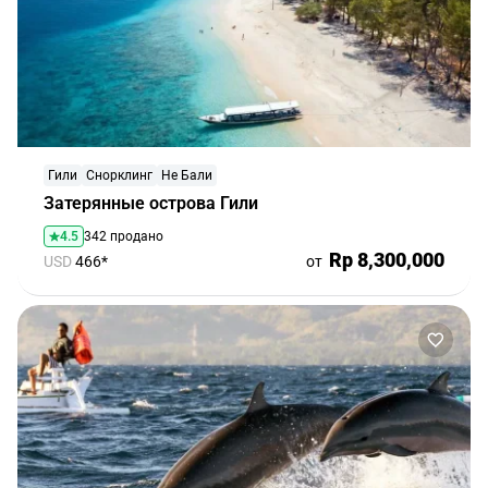
Гили
Снорклинг
Не Бали
Затерянные острова Гили
4.5
342 продано
Rp 8,300,000
USD
466*
от