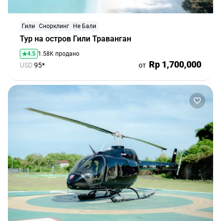
Гили
Снорклинг
Не Бали
Тур на остров Гили Траванган
4.5
1.58K продано
Rp 1,700,000
USD
95*
от