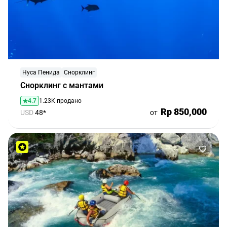
Нуса Пенида
Снорклинг
Снорклинг с мантами
4.7
1.23K продано
Rp 850,000
USD
48*
от