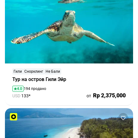
Гили
Снорклинг
Не Бали
Тур на остров Гили Эйр
4.0
194 продано
Rp 2,375,000
USD
133*
от