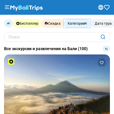
Туры
Бестселлер
Скидка
Категории
Дата тура
и
экскурсии
Поиск
Блог
Все экскурсии и развлечения на Бали (100)
О
нас
Способы
оплаты
Партнерская
программа
Сотрудничество
с
турагентствами