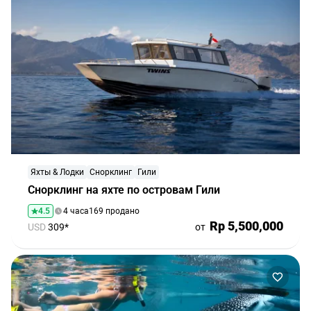
Яхты & Лодки
Снорклинг
Гили
Снорклинг на яхте по островам Гили
4.5
4 часа
169 продано
Rp 5,500,000
USD
309*
от