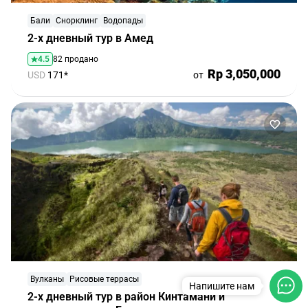
Бали
Снорклинг
Водопады
2-х дневный тур в Амед
4.5
82 продано
Rp 3,050,000
USD
171*
от
Вулканы
Рисовые террасы
Напишите нам
2-х дневный тур в район Кинтамани и