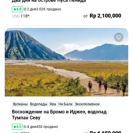
Два дня на острове Нуса Пенида
4.8
2 дня
3.02K продано
Rp 2,100,000
USD
118*
от
Вулканы
Водопады
Ява
Не Бали
Эксклюзивное
Восхождение на Бромо и Иджен, водопад
Тумпак Севу
4.5
4 дня
450 продано