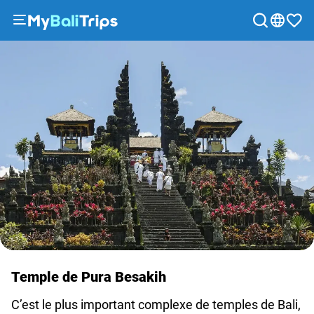
Excursions
&
activités
Forfaits
Blog
À
propos
de
nous
Moyens
de
paiement
Temple de Pura Besakih
Programme
d'affiliation
C’est le plus important complexe de temples de Bali,