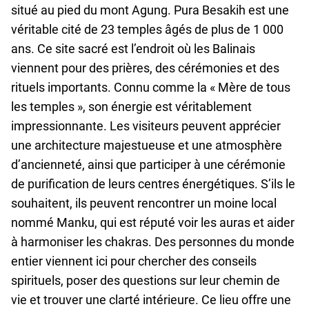
Coopération
situé au pied du mont Agung. Pura Besakih est une
avec
véritable cité de 23 temples âgés de plus de 1 000
les
ans. Ce site sacré est l’endroit où les Balinais
agences
viennent pour des prières, des cérémonies et des
de
rituels importants. Connu comme la « Mère de tous
voyage
les temples », son énergie est véritablement
Conditions
impressionnante. Les visiteurs peuvent apprécier
générales
une architecture majestueuse et une atmosphère
d’ancienneté, ainsi que participer à une cérémonie
de purification de leurs centres énergétiques. S’ils le
souhaitent, ils peuvent rencontrer un moine local
nommé Manku, qui est réputé voir les auras et aider
à harmoniser les chakras. Des personnes du monde
entier viennent ici pour chercher des conseils
spirituels, poser des questions sur leur chemin de
vie et trouver une clarté intérieure. Ce lieu offre une