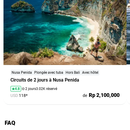
Nusa Penida
Plongée avec tuba
Hors Bali
Avec hôtel
Circuits de 2 jours à Nusa Penida
4.8
2 jours
3.02K réservé
Rp 2,100,000
USD
118*
de
FAQ