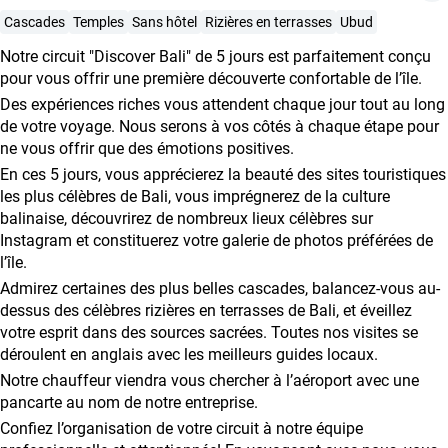
Coopération
Cascades
Temples
Sans hôtel
Rizières en terrasses
Ubud
avec
Notre circuit "Discover Bali" de 5 jours est parfaitement conçu
les
pour vous offrir une première découverte confortable de l’île.
agences
Des expériences riches vous attendent chaque jour tout au long
de
de votre voyage. Nous serons à vos côtés à chaque étape pour
ne vous offrir que des émotions positives.
voyage
En ces 5 jours, vous apprécierez la beauté des sites touristiques
Conditions
les plus célèbres de Bali, vous imprégnerez de la culture
générales
balinaise, découvrirez de nombreux lieux célèbres sur
Instagram et constituerez votre galerie de photos préférées de
l’île.
Admirez certaines des plus belles cascades, balancez-vous au-
dessus des célèbres rizières en terrasses de Bali, et éveillez
votre esprit dans des sources sacrées. Toutes nos visites se
déroulent en anglais avec les meilleurs guides locaux.
Notre chauffeur viendra vous chercher à l’aéroport avec une
pancarte au nom de notre entreprise.
Confiez l’organisation de votre circuit à notre équipe