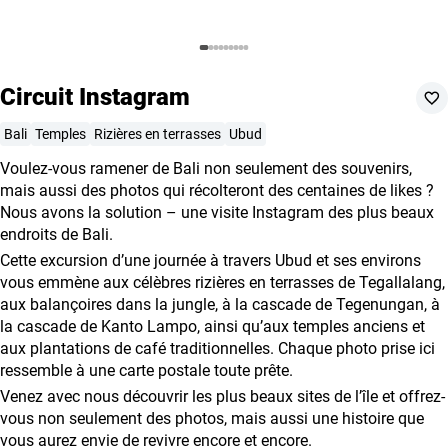
Coopération
avec
les
Circuit Instagram
agences
de
Bali
Temples
Rizières en terrasses
Ubud
voyage
Voulez-vous ramener de Bali non seulement des souvenirs,
Conditions
mais aussi des photos qui récolteront des centaines de likes ?
générales
Nous avons la solution – une visite Instagram des plus beaux
endroits de Bali.
Cette excursion d’une journée à travers Ubud et ses environs
vous emmène aux célèbres rizières en terrasses de Tegallalang,
aux balançoires dans la jungle, à la cascade de Tegenungan, à
la cascade de Kanto Lampo, ainsi qu’aux temples anciens et
aux plantations de café traditionnelles. Chaque photo prise ici
ressemble à une carte postale toute prête.
Venez avec nous découvrir les plus beaux sites de l’île et offrez-
vous non seulement des photos, mais aussi une histoire que
vous aurez envie de revivre encore et encore.