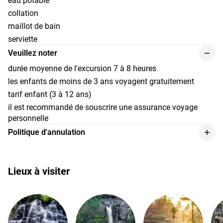
eau potable
collation
maillot de bain
serviette
Veuillez noter
durée moyenne de l'excursion 7 à 8 heures
les enfants de moins de 3 ans voyagent gratuitement
tarif enfant (3 à 12 ans)
il est recommandé de souscrire une assurance voyage
personnelle
Politique d'annulation
nous remboursons le service en retenant 10 % du montant
du paiement, si le client annule au moins 48 heures avant
le début de l'événement ;
Lieux à visiter
les remboursements sont effectués au taux de change fixé
par la Banque d'Indonésie le jour du paiement ;
nous remboursons intégralement en cas d'impossibilité de
prestation du service par le fournisseur ;