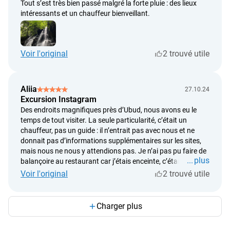
Tout s’est très bien passé malgré la forte pluie : des lieux
intéressants et un chauffeur bienveillant.
Voir l'original
2 trouvé utile
Aliia
27.10.24
Excursion Instagram
Des endroits magnifiques près d’Ubud, nous avons eu le
temps de tout visiter. La seule particularité, c’était un
chauffeur, pas un guide : il n’entrait pas avec nous et ne
donnait pas d’informations supplémentaires sur les sites,
mais nous ne nous y attendions pas. Je n’ai pas pu faire de
plus
balançoire au restaurant car j’étais enceinte, c’était trop
extrême ; mais dans les rizières il y avait une alternative bien
Voir l'original
2 trouvé utile
plus calme avec des balançoires — je ne sais pas pourquoi
on ne proposait pas d’y monter. Impressions merveilleuses :
nous avons pu faire de superbes photos aux cascades,
Charger plus
nous avons aimé les terrasses et la forêt des singes, mais
environ une heure est allouée à chaque lieu. Pour les