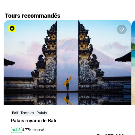
photos, c’est suffisant ; pour se baigner ou se promener sur
les terrasses, c’est un peu court, mais nous n’avions plus
l’énergie de marcher 😂😅. Nous sommes revenus plus tard
Tours recommandés
le matin, de notre côté, à la forêt des singes, car nous avons
beaucoup aimé.
Bali
Temples
Palais
Palais royaux de Bali
4.8
4.77K réservé