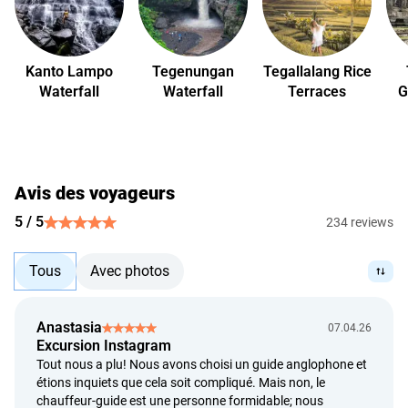
nous examinons la demande de remboursement jusqu'à 5
jours ouvrables à partir de la date de la demande du client ;
nous effectuons un remboursement dans un délai de 5
Kanto Lampo
Tegenungan
Tegallalang Rice
jours ouvrables à partir du moment où la décision de
Waterfall
Waterfall
Terraces
G
remboursement est convenue.
Avis des voyageurs
5 / 5
234 reviews
Tous
Avec photos
Anastasia
07.04.26
Excursion Instagram
Tout nous a plu! Nous avons choisi un guide anglophone et
étions inquiets que cela soit compliqué. Mais non, le
chauffeur-guide est une personne formidable; nous