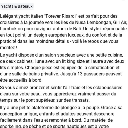
Coopération
Yachts & Bateaux
avec
L'élégant yacht italien "Forever Risardi" est parfait pour des
les
croisières à la journée vers les îles de Nusa Lembongan, Gili Air,
agences
Lombok ou pour naviguer autour de Bali. Un style irréprochable
en tout point, un design européen luxueux, du confort et de la
de
praticité dans les moindres détails - voilà le repos que vous
voyage
méritez !
Conditions
Le yacht dispose d'un salon spacieux avec une petite cuisine,
générales
de deux cabines, l'une avec un lit king size et l'autre avec deux
lits simples. Chaque pièce est équipée de la climatisation et
d'une salle de bains privative. Jusqu'à 13 passagers peuvent
être accueillis à bord.
Si vous aimez bronzer et sentir l'air frais et les éclaboussures
d'eau sur votre peau, vous apprécierez vraiment passer du
temps sur le pont supérieur, sur des transats.
Il y a une petite plateforme de plongée à la poupe. Grâce à sa
conception unique, enfants et adultes peuvent descendre
facilement dans l'eau et remonter à bord. Du matériel de
snorkeling, de pêche et de sports nautiques est à votre