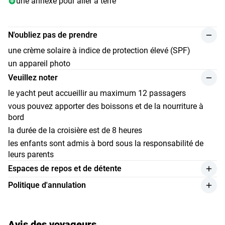
une annexe pour aller à terre
N'oubliez pas de prendre
une crème solaire à indice de protection élevé (SPF)
un appareil photo
Veuillez noter
le yacht peut accueillir au maximum 12 passagers
vous pouvez apporter des boissons et de la nourriture à
bord
la durée de la croisière est de 8 heures
les enfants sont admis à bord sous la responsabilité de
leurs parents
Espaces de repos et de détente
salon spacieux avec une petite cuisine
Politique d'annulation
cabine avec un lit king-size
les remboursements pour le voyage sont effectués à
cabine avec deux lits simples
hauteur de 50 % du paiement si l'annulation par le client
est effectuée au moins 60 jours avant l'événement ;
climatiseurs
Avis des voyageurs