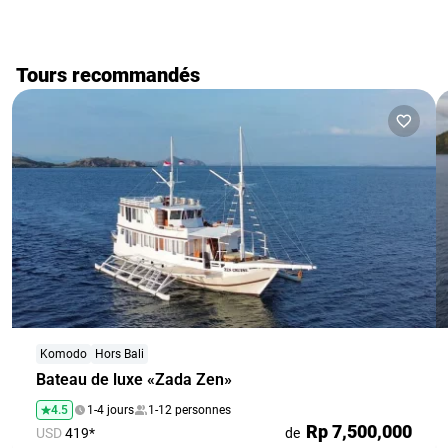
une évaluation subjective des conditions météorologiques
par les participants au voyage ne peut pas être la base
d'une décision d'effectuer ou d'annuler un voyage.
Tours recommandés
Komodo
Hors Bali
Bateau de luxe «Zada Zen»
4.5
1-4 jours
1-12 personnes
Rp 7,500,000
USD
419*
de