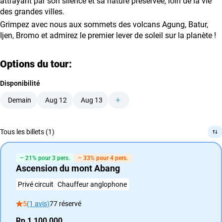
attrayant par son silence et sa nature préservée, loin de la vie
des grandes villes.
Grimpez avec nous aux sommets des volcans Agung, Batur,
Ijen, Bromo et admirez le premier lever de soleil sur la planète !
Options du tour:
Disponibilité
Demain
Aug 12
Aug 13
Tous les billets (1)
– 21% pour 3 pers.
– 33% pour 4 pers.
Ascension du mont Abang
Privé circuit
Chauffeur anglophone
5
(1 avis)
77 réservé
Rp 1,100,000