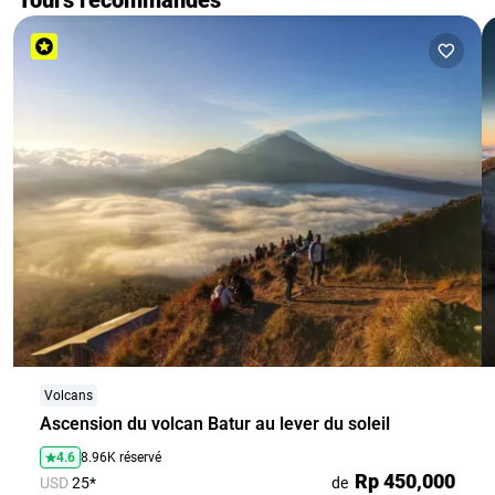
"orientés tourisme" et à partir d'environ 13 ans. Excellente
excursion!
Volcans
Ascension du volcan Batur au lever du soleil
4.6
8.96K réservé
Rp 450,000
USD
25*
de