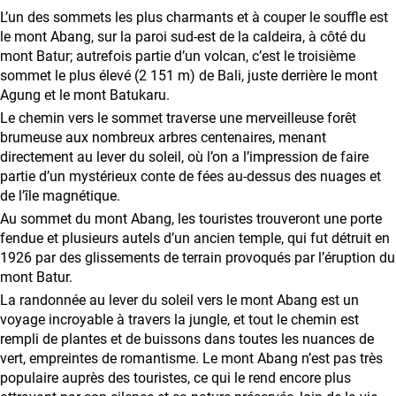
Coopération
L’un des sommets les plus charmants et à couper le souffle est
avec
le mont Abang, sur la paroi sud-est de la caldeira, à côté du
mont Batur; autrefois partie d’un volcan, c’est le troisième
les
sommet le plus élevé (2 151 m) de Bali, juste derrière le mont
agences
Agung et le mont Batukaru.
de
Le chemin vers le sommet traverse une merveilleuse forêt
voyage
brumeuse aux nombreux arbres centenaires, menant
directement au lever du soleil, où l’on a l’impression de faire
Conditions
partie d’un mystérieux conte de fées au-dessus des nuages et
générales
de l’île magnétique.
Au sommet du mont Abang, les touristes trouveront une porte
fendue et plusieurs autels d’un ancien temple, qui fut détruit en
1926 par des glissements de terrain provoqués par l’éruption du
mont Batur.
La randonnée au lever du soleil vers le mont Abang est un
voyage incroyable à travers la jungle, et tout le chemin est
rempli de plantes et de buissons dans toutes les nuances de
vert, empreintes de romantisme. Le mont Abang n’est pas très
populaire auprès des touristes, ce qui le rend encore plus