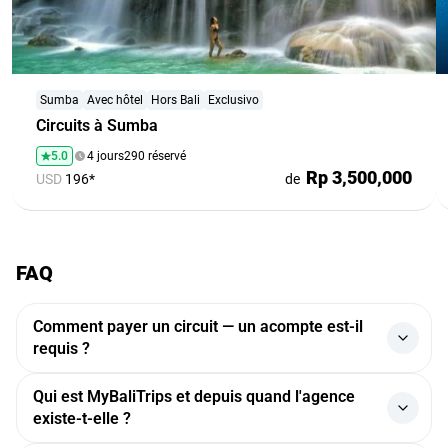
Sumba
Avec hôtel
Hors Bali
Exclusivo
Circuits à Sumba
5.0
4 jours
290 réservé
Rp 3,500,000
USD
196*
de
FAQ
Comment payer un circuit — un acompte est-il
requis ?
Les paiements sont traités via un grand agrégateur de
Qui est MyBaliTrips et depuis quand l'agence
paiement indonésien — les fonds sont crédités
existe-t-elle ?
instantanément et chaque transaction est entièrement