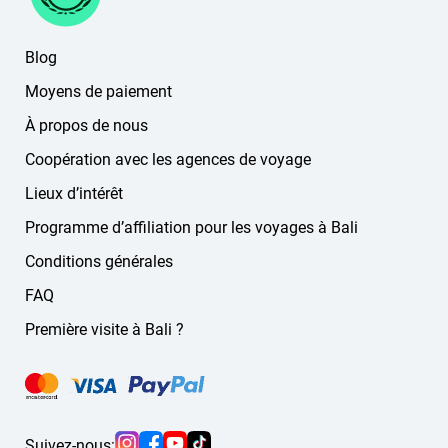
russe
réservation via le chat en ligne (situé dans le coin inférieur
anglais
droit du site ou dans votre espace personnel).
Blog
coréen
chinois
Moyens de paiement
allemand
À propos de nous
autres langues
Coopération avec les agences de voyage
Si vous ne trouvez pas la langue souhaitée sur le site,
écrivez-nous — nous trouverons un guide ou un chauffeur
Lieux d’intérêt
adapté.
Programme d’affiliation pour les voyages à Bali
Conditions générales
FAQ
Première visite à Bali ?
Suivez-nous: