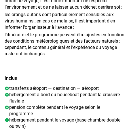
espèces d’oiseaux, des primates, des poissons ainsi que
durant le voyage, il est donc important de respecter
sauvages : oiseaux tropicaux, macaques, nasiques et
parfois des crocodiles.
l’environnement et de ne laisser aucun déchet derrière soi ;
parfois même des orangs-outans sauvages.
Le déjeuner sera préparé et servi à bord pendant la
les orangs-outans sont particulièrement sensibles aux
Si le timing le permet, vers 15h00, vous visiterez la
navigation.
virus humains ; en cas de malaise, il est important d’en
première station de nourrissage des orangs-outans au
informer l’organisateur à l’avance ;
À votre arrivée au Camp Leakey, une courte randonnée
camp de Tanjung Harapan.
dans la jungle vous attend, suivie de la visite d’une autre
l’itinéraire et le programme peuvent être ajustés en fonction
Vers 16h00, la navigation se poursuit le long des berges
station de nourrissage des orangs-outans.
des conditions météorologiques et des facteurs naturels ;
afin d’observer les nasiques dans leur habitat naturel. Ces
cependant, le contenu général et l’expérience du voyage
Après 16h00, le bateau commencera sa descente retour
primates rares sont endémiques de Bornéo et ne vivent
resteront inchangés.
vers les forêts bordées de palmiers nipa où, après le
nulle part ailleurs dans le monde.
coucher du soleil, des milliers de lucioles illuminent les
En soirée, dîner et nuit à bord du houseboat en catégorie
rives.
Deluxe ou Super Deluxe.
En soirée, dîner et nuit à bord du houseboat.
Inclus
transferts aéroport — destination — aéroport
hébergement à bord du houseboat pendant la croisière
fluviale
pension complète pendant le voyage selon le
programme
hébergement pendant le voyage (base chambre double
ou twin)