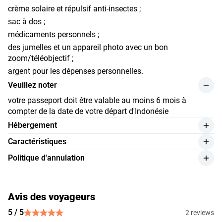
crème solaire et répulsif anti-insectes ;
sac à dos ;
médicaments personnels ;
des jumelles et un appareil photo avec un bon
zoom/téléobjectif ;
argent pour les dépenses personnelles.
Veuillez noter
votre passeport doit être valable au moins 6 mois à
compter de la date de votre départ d'Indonésie
Hébergement
1 cabine climatisée (1 lit double + 1 lit supplémentaire);
Сaractéristiques
pont ouvert avec espace de couchage supplémentaire (1 lit
longueur : 16 mètres ;
Politique d'annulation
double);
largeur : 3,8 mètres ;
annulation moins de 12 heures avant le départ — pénalité
salle de bain partagée avec douche et toilettes de style
matériau du bateau : bois iron wood ;
de 100 % ;
occidental ;
capacité de charge : 10 tonnes ;
Avis des voyageurs
annulation moins de 24 heures avant le départ — pénalité
matelas orthopédiques, oreillers, couvertures et serviettes ;
de 75 % ;
moteur : moteur diesel Dongpeng 48 ;
5 / 5
2 reviews
articles de toilette essentiels ;
annulation après versement de l’acompte — pénalité de 25
générateur : générateur diesel 2 kW ;