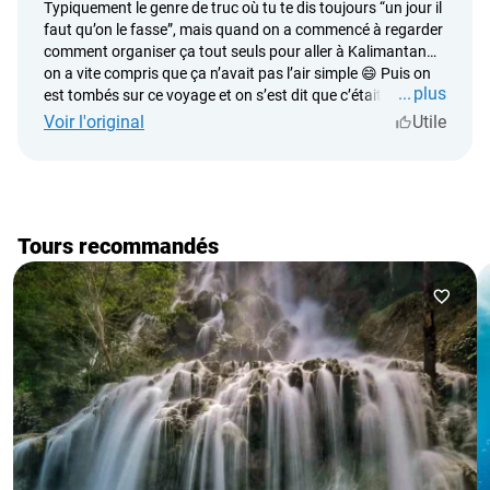
Typiquement le genre de truc où tu te dis toujours “un jour il
contents d’avoir fait ce voyage en famille.
faut qu’on le fasse”, mais quand on a commencé à regarder
comment organiser ça tout seuls pour aller à Kalimantan…
on a vite compris que ça n’avait pas l’air simple 😄 Puis on
plus
est tombés sur ce voyage et on s’est dit que c’était
sûrement la meilleure option. Et franchement l’expérience
Voir l'original
Utile
était vraiment différente de tout ce qu’on avait fait avant.
Déjà être sur un bateau au milieu de la jungle, ça paraît
assez irréel. Un silence total, parfois tu entends juste des
singes quelque part dans les arbres et rien d’autre. Et puis
d’un coup tu vois les orangs-outans juste devant toi… pas
Tours recommandés
dans un zoo, pas derrière une vitre, juste en train de vivre
leur vie normalement. Franchement expérience incroyable.
Clairement le genre de voyage qui te fait réfléchir après
coup en te disant… le monde est quand même dingue.