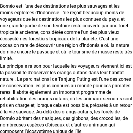
Coopération
Bornéo est l’une des destinations les plus sauvages et les
avec
moins explorées d’Indonésie. L’île reçoit beaucoup moins de
voyageurs que les destinations les plus connues du pays, et
les
une grande partie de son territoire reste couverte par une forêt
agences
tropicale ancienne, considérée comme l’un des plus vieux
de
écosystèmes forestiers tropicaux de la planète. C’est une
voyage
occasion rare de découvrir une région d’Indonésie où la nature
domine encore le paysage et où le tourisme de masse reste très
Conditions
limité.
générales
La principale raison pour laquelle les voyageurs viennent ici est
la possibilité d’observer les orangs-outans dans leur habitat
naturel. Le parc national de Tanjung Puting est l’une des zones
de conservation les plus connues au monde pour ces primates
rares. Il abrite également un important programme de
réhabilitation des orangs-outans, où les animaux secourus sont
pris en charge et, lorsque cela est possible, préparés à un retour
à la vie sauvage. Au-delà des orangs-outans, les forêts de
Bornéo abritent des nasiques, des gibbons, des crocodiles, de
nombreuses espèces d’oiseaux et d’autres animaux qui
composent l’écosystème unique de l’île.