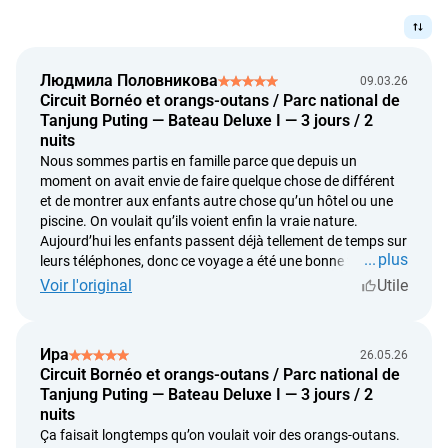
lampes de lecture individuelles ;
% ;
capacité de carburant : 80 litres ;
moustiquaires ;
le report de date est possible sous réserve de confirmation
équipement disponible : gilets de sauvetage, trousse de
fenêtres de cabine avec volets coulissants pour plus
au minimum 30 jours à l’avance ;
premiers secours et extincteur ;
Людмила Половникова
d’intimité ;
09.03.26
les remboursements sont effectués au taux de change fixé
réserve d’eau douce : 2200 litres.
Circuit Bornéo et orangs-outans / Parc national de
rideaux imperméables de protection sur le pont ouvert
par la Banque d'Indonésie le jour du paiement ;
Tanjung Puting — Bateau Deluxe I — 3 jours / 2
pendant la saison des pluies.
nuits
nous procédons à un remboursement intégral si le
Nous sommes partis en famille parce que depuis un
prestataire ne peut pas fournir le service ;
moment on avait envie de faire quelque chose de différent
nous examinons la demande de remboursement dans un
et de montrer aux enfants autre chose qu’un hôtel ou une
délai allant jusqu'à 5 jours calendaires à compter de la
piscine. On voulait qu’ils voient enfin la vraie nature.
date de la demande du client ;
Aujourd’hui les enfants passent déjà tellement de temps sur
nous effectuons le remboursement dans un délai de 14
plus
leurs téléphones, donc ce voyage a été une bonne façon de
jours calendaires à compter de la date de la demande du
les sortir un peu de tout ça. Ce que j’ai préféré, c’était
Voir l'original
Utile
simplement observer les orangs-outans. C’est une
client.
sensation assez étrange quand on les regarde et qu’on
réalise à quel point ils nous ressemblent en fait. Et Bornéo
Ира
26.05.26
en lui-même nous a beaucoup marqués. Tu avances
Circuit Bornéo et orangs-outans / Parc national de
doucement sur la rivière, il y a la jungle partout autour,
Tanjung Puting — Bateau Deluxe I — 3 jours / 2
aucun bruit… on a vraiment l’impression d’être dans un
nuits
autre monde. À un moment je me suis dit que c’était
Ça faisait longtemps qu’on voulait voir des orangs-outans.
exactement pour ça qu’on aime voyager. Franchement très