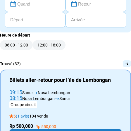
Coopération
avec
les
agences
Heure de départ
de
voyage
06:00 - 12:00
12:00 - 18:00
Conditions
générales
Trouvé (32)
Billets aller-retour pour l’île de Lembongan
09:15
Sanur
Nusa Lembongan
08:15
Nusa Lembongan
Sanur
Groupe circuit
5
(1 avis)
104 vendu
Rp 500,000
Rp 550,000