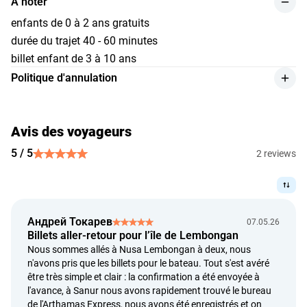
À noter
enfants de 0 à 2 ans gratuits
durée du trajet 40 - 60 minutes
billet enfant de 3 à 10 ans
Politique d'annulation
les remboursements pour le service sont effectués avec
une retenue de 10 % du montant payé si l’annulation est
effectuée par le client au moins 48 heures avant le début
Avis des voyageurs
de l’événement ou s’il existe un document officiel d’un
5 / 5
2 reviews
établissement médical ;
si l’annulation est effectuée la veille du voyage, le
remboursement sera effectué avec une retenue de 50 % du
montant payé ;
Андрей Токарев
07.05.26
les remboursements sont effectués au taux de change fixé
Billets aller-retour pour l’île de Lembongan
par la Banque d’Indonésie le jour du paiement ;
Nous sommes allés à Nusa Lembongan à deux, nous
un remboursement intégral est accordé si le prestataire ne
n'avons pris que les billets pour le bateau. Tout s'est avéré
peut pas fournir le service ;
être très simple et clair : la confirmation a été envoyée à
la demande de remboursement est examinée dans un délai
l'avance, à Sanur nous avons rapidement trouvé le bureau
de l'Arthamas Express, nous avons été enregistrés et on
pouvant aller jusqu’à 5 jours ouvrables à compter de la