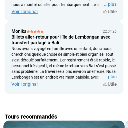
plus
nous a montré où aller pour l'embarquement. Le bateau
date de la demande du client ;
était confortable, le voyage a duré environ 45 minutes. L'île
Voir l'original
Utile
le remboursement est effectué dans un délai de 5 jours
elle-même est juste magnifique. Après le bruyant Bali, on y
bancaires à compter de la date d’approbation de la
ressent véritablement une sorte de paix et de tranquillité.
décision de remboursement.
Merci pour l'organisation.
Monika
22.04.26
la modification de la réservation à l’initiative du client est
Billets aller-retour pour l’île de Lembongan avec
possible si la demande est effectuée au moins 12 heures
transfert partagé à Bali
avant le départ.
Nous avons voyagé en famille avec un enfant, donc nous
une modification à l’initiative du client n’est possible
cherchions quelque chose de simple et bien organisé. Tout
qu’une seule fois. Une nouvelle modification n’est pas
s’est déroulé parfaitement. L’enregistrement était rapide, le
possible
personnel très gentil, et même le retour vers Bali s’est passé
sans problème. La traversée a pris environ une heure. Nusa
plus
Lembongan est un endroit vraiment paisible, avec moins de
monde et une ambiance beaucoup plus relaxante que Bali.
Voir l'original
Utile
Nous y sommes restés quelques jours et c’était l’un des
meilleurs moments de notre voyage.
Tours recommandés